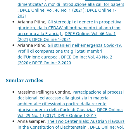
dimenticata? A mo’ di introduzione alla call for papers
,
DPCE Online: Vol. 46 No. 1 (2021): DPCE Online 1-
2021
Arianna Pitino,
Gli stereotipi di genere in prospettiva
giuridica, dalla CEDAW all’ordinamento italiano (con
un cenno alla Francia)
,
DPCE Online: Vol. 46 No. 1
(2021): DPCE Online 1-2021
Arianna Pitino,
Gli stranieri nell’emergenza Covid-19.
Profili di comparazione tra gli Stati membri
dell’Unione europea
,
DPCE Online: Vol. 43 No. 2
(2020): DPCE Online 2-2020
Similar Articles
Massimo Pellingra Contino,
Partecipazione ai processi
decisionali ed accesso alla giustizia in materia
ambientale: riflessioni a partire dalla recente
giurisprudenza della Corte di Giustizia
,
DPCE Online:
Vol. 29 No. 1 (2017): DPCE Online 1-2017
Anna Gamper,
The Two Centennials: Austrian Flavours
in the Constitution of Liechtenstein
,
DPCE Online: Vol.