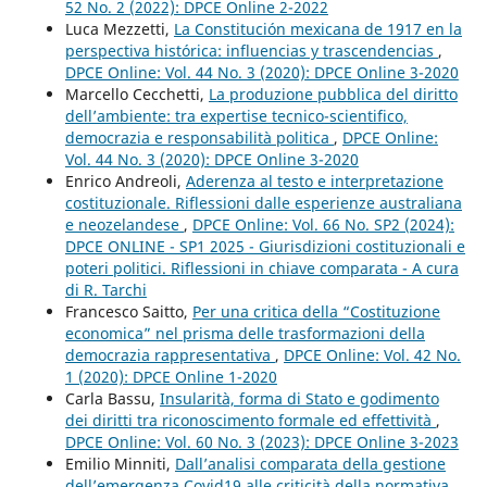
52 No. 2 (2022): DPCE Online 2-2022
Luca Mezzetti,
La Constitución mexicana de 1917 en la
perspectiva histórica: influencias y trascendencias
,
DPCE Online: Vol. 44 No. 3 (2020): DPCE Online 3-2020
Marcello Cecchetti,
La produzione pubblica del diritto
dell’ambiente: tra expertise tecnico-scientifico,
democrazia e responsabilità politica
,
DPCE Online:
Vol. 44 No. 3 (2020): DPCE Online 3-2020
Enrico Andreoli,
Aderenza al testo e interpretazione
costituzionale. Riflessioni dalle esperienze australiana
e neozelandese
,
DPCE Online: Vol. 66 No. SP2 (2024):
DPCE ONLINE - SP1 2025 - Giurisdizioni costituzionali e
poteri politici. Riflessioni in chiave comparata - A cura
di R. Tarchi
Francesco Saitto,
Per una critica della “Costituzione
economica” nel prisma delle trasformazioni della
democrazia rappresentativa
,
DPCE Online: Vol. 42 No.
1 (2020): DPCE Online 1-2020
Carla Bassu,
Insularità, forma di Stato e godimento
dei diritti tra riconoscimento formale ed effettività
,
DPCE Online: Vol. 60 No. 3 (2023): DPCE Online 3-2023
Emilio Minniti,
Dall’analisi comparata della gestione
dell’emergenza Covid19 alle criticità della normativa