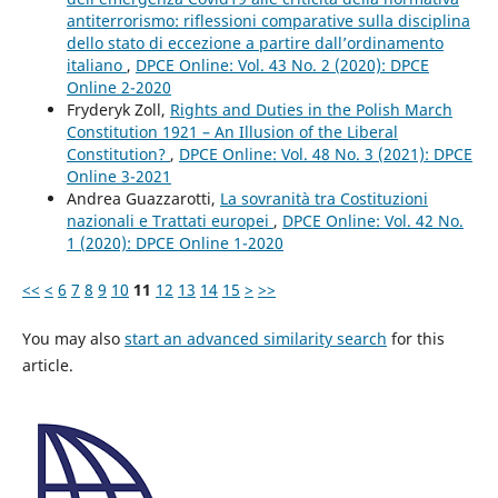
antiterrorismo: riflessioni comparative sulla disciplina
dello stato di eccezione a partire dall’ordinamento
italiano
,
DPCE Online: Vol. 43 No. 2 (2020): DPCE
Online 2-2020
Fryderyk Zoll,
Rights and Duties in the Polish March
Constitution 1921 – An Illusion of the Liberal
Constitution?
,
DPCE Online: Vol. 48 No. 3 (2021): DPCE
Online 3-2021
Andrea Guazzarotti,
La sovranità tra Costituzioni
nazionali e Trattati europei
,
DPCE Online: Vol. 42 No.
1 (2020): DPCE Online 1-2020
<<
<
6
7
8
9
10
11
12
13
14
15
>
>>
You may also
start an advanced similarity search
for this
article.