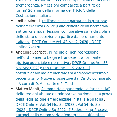
d’emergenza. Riflessioni comparate a partire dai
‘primi’ 20 anni della riforma del Titolo V della
Costituzione italiana
Emilio Minniti,
Dall’analisi comparata della gestione
dell’emergenza Covid19 alle criticità della normativa
antiterrorismo: riflessioni comparative sulla disciplina
dello stato di eccezione a partire dall’ordinamento
italiano
,
DPCE Online: Vol. 43 No. 2 (2020): DPCE
Online 2-2020
Angelina Scarpati,
Principio di non regressione
nell’ordinamento belga e francese, tra formante
giurisprudenziale e normativo
,
DPCE Online: Vol. 58
No. SP2 (2023): DPCE Online - SP2 2023 - Il
costituzionalismo ambientale fra antropocentrismo e
biocentrismo. Nuove prospettive dal Diritto comparato
– A cura di D. Amirante e R. Tarchi
Matteo Monti,
Asimmetria e pandemia: la “specialità”
delle regioni abitate da minoranze nazionali alla prova
della legislazione emergenziale in Italia e Spagna
,
DPCE Online: Vol. 54 No. Sp (2022): Vol 54 No Sp
(2022): DPCE Online Sp-2022 - I Federalizing Process
europei nella democrazia d’emergenza. Riflessioni