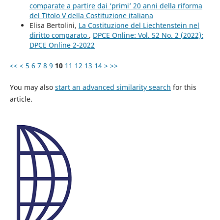
comparate a partire dai ‘primi’ 20 anni della riforma
del Titolo V della Costituzione italiana
Elisa Bertolini,
La Costituzione del Liechtenstein nel
diritto comparato
,
DPCE Online: Vol. 52 No. 2 (2022):
DPCE Online 2-2022
<<
<
5
6
7
8
9
10
11
12
13
14
>
>>
You may also
start an advanced similarity search
for this
article.