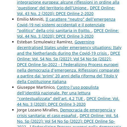
integrazione europea: alcune riflessioni in ordine alla
‘questione’ del territorio dell’Unione
,
DPCE Online:
Vol. 43 No. 2 (2020): DPCE Online 2-2020
Emilio Minniti,
Il carattere “neutro” dell’emergenza
Covid-19 nei sistemi occidentali e il potenziale
“politico” della crisi sanitaria in Egitto.
,
DPCE Online:
Vol. 44 No. 3 (2020): DPCE Online 3-2020
Esteban Szmulewicz Ramírez,
Governing
decentralised States under emergency situations: Italy
and the Netherlands during the Covid-19 crisis
,
DPCE
Online: Vol. 54 No. Sp (2022): Vol 54 No Sp (2022):
DPCE Online Sp-2022 - I Federalizing Process europei
nella democrazia d’emergenza. Riflessioni comparate
a partire dai ‘primi’ 20 anni della riforma del Titolo V
della Costituzione italiana
Giuseppe Martinico,
Contro l’uso populista
dell’identità nazionale. Per una lettura
“contestualizzata” dell’art. 4.2 TUE
,
DPCE Online: Vol.
44 No. 3 (2020): DPCE Online 3-2020
Jorge Lozano Miralles,
Democracia de emergencia y
crisis sanitaria: el caso español
,
DPCE Online: Vol. 54
No. Sp (2022): Vol 54 No Sp (2022): DPCE Online Sp-
2022 - I Federalizing Process europei nella democrazia