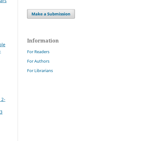
ears
Make a Submission
Information
ble
-
For Readers
For Authors
For Librarians
 2-
73