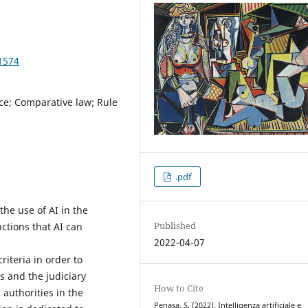
1574
tice; Comparative law; Rule
.pdf
he use of AI in the
Published
nctions that AI can
2022-04-07
riteria in order to
s and the judiciary
How to Cite
 authorities in the
Penasa, S. (2022). Intelligenza artificiale e