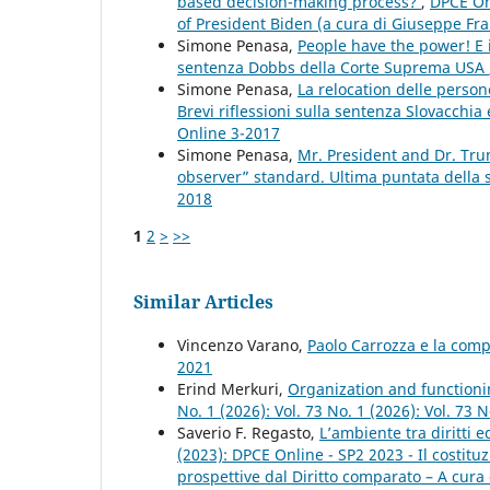
based decision-making process?
,
DPCE Onl
of President Biden (a cura di Giuseppe Fra
Simone Penasa,
People have the power! E i c
sentenza Dobbs della Corte Suprema USA
Simone Penasa,
La relocation delle persone
Brevi riflessioni sulla sentenza Slovacchia
Online 3-2017
Simone Penasa,
Mr. President and Dr. Tru
observer” standard. Ultima puntata della
2018
1
2
>
>>
Similar Articles
Vincenzo Varano,
Paolo Carrozza e la com
2021
Erind Merkuri,
Organization and functioni
No. 1 (2026): Vol. 73 No. 1 (2026): Vol. 73
Saverio F. Regasto,
L’ambiente tra diritti 
(2023): DPCE Online - SP2 2023 - Il costi
prospettive dal Diritto comparato – A cura 