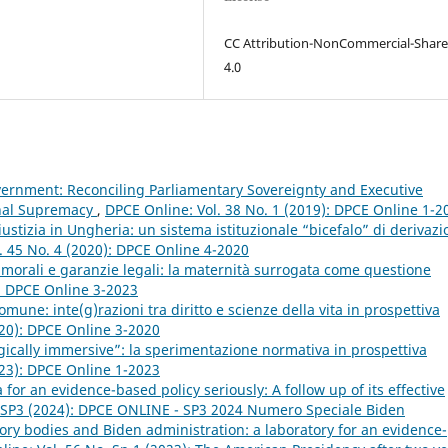
CC Attribution-NonCommercial-Share
4.0
ernment: Reconciling Parliamentary Sovereignty and Executive
onal Supremacy
,
DPCE Online: Vol. 38 No. 1 (2019): DPCE Online 1-2
ustizia in Ungheria: un sistema istituzionale “bicefalo” di derivaz
. 45 No. 4 (2020): DPCE Online 4-2020
morali e garanzie legali: la maternità surrogata come questione
): DPCE Online 3-2023
comune: inte(g)razioni tra diritto e scienze della vita in prospettiva
020): DPCE Online 3-2020
ogically immersive”: la sperimentazione normativa in prospettiva
023): DPCE Online 1-2023
for an evidence-based policy seriously: A follow up of its effective
. SP3 (2024): DPCE ONLINE - SP3 2024 Numero Speciale Biden
isory bodies and Biden administration: a laboratory for an evidence-