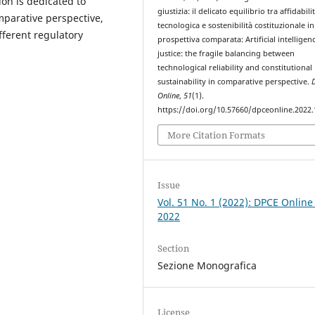
ion is dedicated to
giustizia: il delicato equilibrio tra affidabili
mparative perspective,
tecnologica e sostenibilità costituzionale in
ifferent regulatory
prospettiva comparata: Artificial intelligen
justice: the fragile balancing between
technological reliability and constitutional
sustainability in comparative perspective.
Online
,
51
(1).
https://doi.org/10.57660/dpceonline.2022
More Citation Formats
Issue
Vol. 51 No. 1 (2022): DPCE Online
2022
Section
Sezione Monografica
License