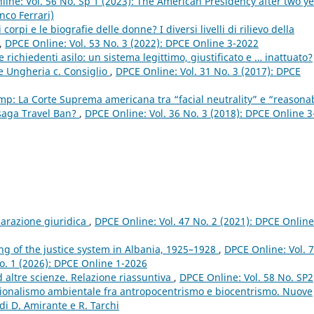
ine: Vol. 56 No. Sp 1 (2023): The American Presidency after two y
nco Ferrari)
orpi e le biografie delle donne? I diversi livelli di rilievo della
,
DPCE Online: Vol. 53 No. 3 (2022): DPCE Online 3-2022
 richiedenti asilo: un sistema legittimo, giustificato e … inattuato?
 e Ungheria c. Consiglio
,
DPCE Online: Vol. 31 No. 3 (2017): DPCE
mp: La Corte Suprema americana tra “facial neutrality” e “reasona
 saga Travel Ban?
,
DPCE Online: Vol. 36 No. 3 (2018): DPCE Online 3
parazione giuridica
,
DPCE Online: Vol. 47 No. 2 (2021): DPCE Online
ng of the justice system in Albania, 1925–1928
,
DPCE Online: Vol. 
 No. 1 (2026): DPCE Online 1-2026
ed altre scienze. Relazione riassuntiva
,
DPCE Online: Vol. 58 No. SP2
tuzionalismo ambientale fra antropocentrismo e biocentrismo. Nuove
di D. Amirante e R. Tarchi