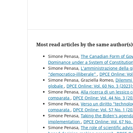
Most read articles by the same author(s)
Simone Penasa,
The Canadian Form of Gov
Dominance under a System of Constituti
Simone Penasa,
L’amministrazione della gi
“democratico-illiberale”
,
DPCE Online: Vol
Simone Penasa, Graziella Romeo,
Dilemmi 
globale
,
DPCE Online: Vol. 60 No. 3 (2023
Simone Penasa,
Alla ricerca di un lessico 
comparata
,
DPCE Online: Vol. 44 No. 3 (2
Simone Penasa,
Verso un diritto “technol
comparata
,
DPCE Online: Vol. 57 No. 1 (2
Simone Penasa,
Taking the Biden’s agenda 
implementation
,
DPCE Online: Vol. 67 No
Simone Penasa,
The role of scientific adv