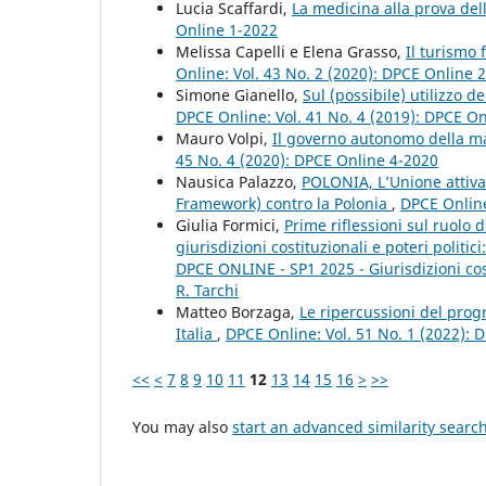
Lucia Scaffardi,
La medicina alla prova dell
Online 1-2022
Melissa Capelli e Elena Grasso,
Il turismo 
Online: Vol. 43 No. 2 (2020): DPCE Online 
Simone Gianello,
Sul (possibile) utilizzo d
DPCE Online: Vol. 41 No. 4 (2019): DPCE O
Mauro Volpi,
Il governo autonomo della m
45 No. 4 (2020): DPCE Online 4-2020
Nausica Palazzo,
POLONIA, L’Unione attiva i
Framework) contro la Polonia
,
DPCE Online
Giulia Formici,
Prime riflessioni sul ruolo 
giurisdizioni costituzionali e poteri politici
DPCE ONLINE - SP1 2025 - Giurisdizioni costi
R. Tarchi
Matteo Borzaga,
Le ripercussioni del progr
Italia
,
DPCE Online: Vol. 51 No. 1 (2022): 
<<
<
7
8
9
10
11
12
13
14
15
16
>
>>
You may also
start an advanced similarity searc