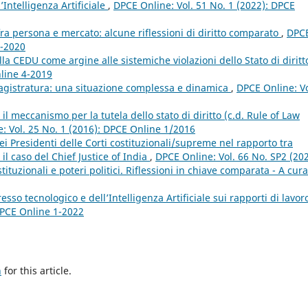
’Intelligenza Artificiale
,
DPCE Online: Vol. 51 No. 1 (2022): DPCE
fra persona e mercato: alcune riflessioni di diritto comparato
,
DPC
2-2020
ella CEDU come argine alle sistemiche violazioni dello Stato di dirit
nline 4-2019
agistratura: una situazione complessa e dinamica
,
DPCE Online: Vo
l meccanismo per la tutela dello stato di diritto (c.d. Rule of Law
: Vol. 25 No. 1 (2016): DPCE Online 1/2016
dei Presidenti delle Corti costituzionali/supreme nel rapporto tra
: il caso del Chief Justice of India
,
DPCE Online: Vol. 66 No. SP2 (202
tuzionali e poteri politici. Riflessioni in chiave comparata - A cura
esso tecnologico e dell’Intelligenza Artificiale sui rapporti di lavor
DPCE Online 1-2022
h
for this article.