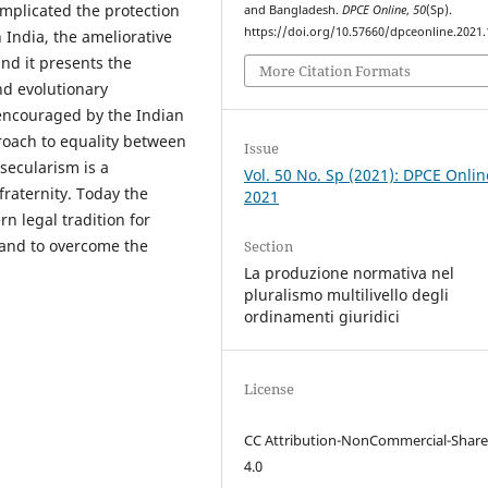
complicated the protection
and Bangladesh.
DPCE Online
,
50
(Sp).
https://doi.org/10.57660/dpceonline.2021
n India, the ameliorative
and it presents the
More Citation Formats
nd evolutionary
 encouraged by the Indian
roach to equality between
Issue
 secularism is a
Vol. 50 No. Sp (2021): DPCE Onlin
fraternity. Today the
2021
rn legal tradition for
l and to overcome the
Section
La produzione normativa nel
pluralismo multilivello degli
ordinamenti giuridici
License
CC Attribution-NonCommercial-Share
4.0