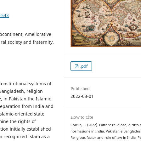
1543
bcontinent; Ameliorative
al society and fraternity.
.pdf
constitutional systems of
Published
 Bangladesh, religion
2022-03-01
, in Pakistan the Islamic
separation from India and
Islamic-oriented state
How to Cite
ine the rights of
Colella, L. (2022). Fattore religioso, diritto 
ion initially established
normazione in India, Pakistan e Banglades
em recognized Islam as a
Religious factor and rule of law in India, P