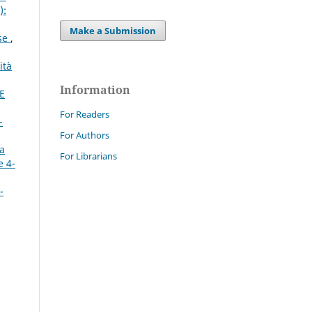
):
Make a Submission
ese
,
ità
Information
CE
For Readers
-
For Authors
la
For Librarians
e 4-
-