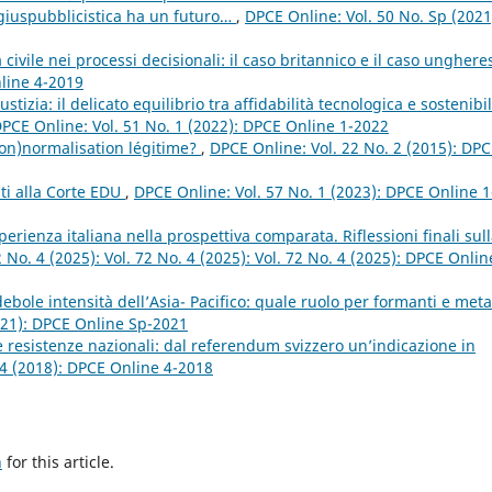
na giuspubblicistica ha un futuro…
,
DPCE Online: Vol. 50 No. Sp (2021
 civile nei processi decisionali: il caso britannico e il caso ungher
nline 4-2019
iustizia: il delicato equilibrio tra affidabilità tecnologica e sostenibil
PCE Online: Vol. 51 No. 1 (2022): DPCE Online 1-2022
non)normalisation légitime?
,
DPCE Online: Vol. 22 No. 2 (2015): DP
nti alla Corte EDU
,
DPCE Online: Vol. 57 No. 1 (2023): DPCE Online 1
erienza italiana nella prospettiva comparata. Riflessioni finali sul
 No. 4 (2025): Vol. 72 No. 4 (2025): Vol. 72 No. 4 (2025): DPCE Onlin
ebole intensità dell’Asia- Pacifico: quale ruolo per formanti e meta
021): DPCE Online Sp-2021
le resistenze nazionali: dal referendum svizzero un’indicazione in
 4 (2018): DPCE Online 4-2018
h
for this article.