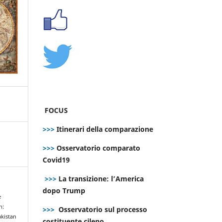
FOCUS
>>>
Itinerari della comparazione
>>>
Osservatorio comparato
Covid19
>>>
La transizione: l’America
dopo Trump
e
h:
>>>
Osservatorio sul processo
akistan
costituente cileno