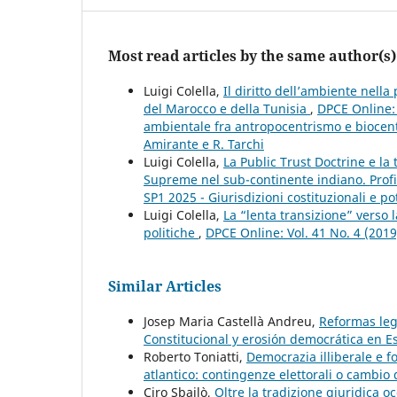
Most read articles by the same author(s)
Luigi Colella,
Il diritto dell’ambiente nell
del Marocco e della Tunisia
,
DPCE Online: 
ambientale fra antropocentrismo e biocent
Amirante e R. Tarchi
Luigi Colella,
La Public Trust Doctrine e la 
Supreme nel sub-continente indiano. Profi
SP1 2025 - Giurisdizioni costituzionali e pot
Luigi Colella,
La “lenta transizione” verso l
politiche
,
DPCE Online: Vol. 41 No. 4 (201
Similar Articles
Josep Maria Castellà Andreu,
Reformas legi
Constitucional y erosión democrática en 
Roberto Toniatti,
Democrazia illiberale e fo
atlantico: contingenze elettorali o cambi
Ciro Sbailò,
Oltre la tradizione giuridica o