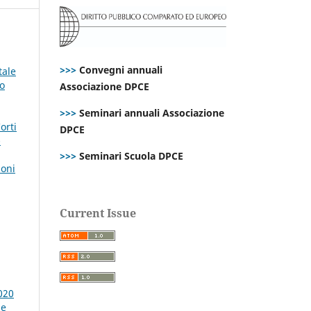
>>>
Convegni annuali
tale
mo
Associazione DPCE
>>>
Seminari annuali Associazione
orti
DPCE
-
>>>
Seminari Scuola DPCE
ioni
Current Issue
020
 e