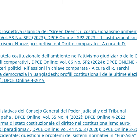
a prospettiva islamica del “Green Deen”: il costituzionalismo ambien
Vol. 58 No. SP2 (2023): DPCE Online - SP2 2023 - Il costituzionalis
rismo. Nuove prospettive dal Diritto comparato – A cura di D.
tutela costituzionale dell’ambiente nell’attivismo giudiziario delle C
li comparativi
,
DPCE Online: Vol. 66 No. SP2 (2024): DPCE ONLINE 
eri politici. Riflessioni in chiave comparata - A cura di R. Tarchi
a democrazia in Bangladesh: profili costituzionali delle ultime elez
9): DPCE Online 4-2019
slativas del Consejo General del Poder Judicial y del Tribunal
España
,
DPCE Online: Vol. 55 No. 4 (2022): DPCE Online 4-2022
rma di stato costituzionale di diritto nel costituzionalismo euro-
o di paradigma?
,
DPCE Online: Vol. 44 No. 3 (2020): DPCE Online 3-2
ccidentale: questioni e problemi dei sistemi normativi in “Eur-Asia”