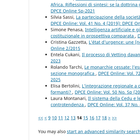
Africa. Riflessioni di sintesi: se la dottri
DPCE Online Sp-2021
Silvia Sassi,
La partecipazione della società
DPCE Online: Vol. 41 No. 4 (2019): DPCE O
Simone Penasa,
Intelligenza artificiale e g
costituzionale in prospettiva comparata
,
D
Cristina Gazzetta,
L’état d’urgence: une (
Online 2/2015
Entela Cukani,
Il processo di Vetting dava
2023
Rolando Tarchi,
Le monarchie cessate: l’esp
sezione monografica
,
DPCE Online: Vol. 72
2025
Elisa Bertolini,
L’integrazione regionale a d
formanti?
,
DPCE Online: Vol. 50 No. Sp (2
Laura Montanari,
Il sistema della Cedu e 
controtendenza
,
DPCE Online: Vol. 37 No.
<<
<
9
10
11
12
13
14
15
16
17
18
>
>>
You may also
start an advanced similarity searc