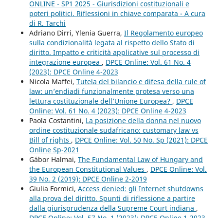
ONLINE - SP1 2025 - Giurisdizioni costituzionali e
poteri politici. Riflessioni in chiave comparata - A cura
di R. Tarchi
Adriano Dirri, Ylenia Guerra,
Il Regolamento europeo
sulla condizionalità legata al rispetto dello Stato di
diritto. Impatto e criticità applicative sul processo di
integrazione europea
,
DPCE Online: Vol. 61 No. 4
(2023): DPCE Online 4-2023
Nicola Maffei,
Tutela del bilancio e difesa della rule of
law: un’endiadi funzionalmente protesa verso una
lettura costituzionale dell’Unione Europea?
,
DPCE
Online: Vol. 61 No. 4 (2023): DPCE Online 4-2023
Paola Costantini,
La posizione della donna nel nuovo
ordine costituzionale sudafricano: customary law vs
Bill of rights
,
DPCE Online: Vol. 50 No. Sp (2021): DPCE
Online Sp-2021
Gábor Halmai,
The Fundamental Law of Hungary and
the European Constitutional Values
,
DPCE Online: Vol.
39 No. 2 (2019): DPCE Online 2-2019
Giulia Formici,
Access denied: gli Internet shutdowns
alla prova del diritto. Spunti di riflessione a partire
dalla giurisprudenza della Supreme Court indiana
,
DPCE Online: Vol. 57 No. 1 (2023): DPCE Online 1-2023