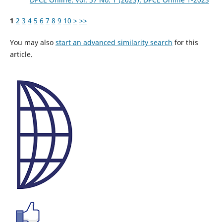
1
2
3
4
5
6
7
8
9
10
>
>>
You may also
start an advanced similarity search
for this
article.