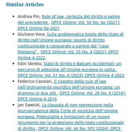
Similar Articles
Andrea Pin,
Rule of law, certezza del diritto e valore
del precedente
,
DPCE Online: Vol. 50 No. Sp (2021):
DPCE Online Sp-2021
Giuliano Vosa,
Sulla problematica tutela dello Stato di
diritto nell’Unione europea: spunti di diritto
costituzionale e comparato a partire dal “caso
Romania”
,
DPCE Online: Vol. 55 No. 4 (2022): DPCE
Online 4-2022
Edin Skrebo,
Stato di diritto e Balcani occidentali: un
percorso di adesione all’Unione europea in salita
,
DPCE Online: Vol. 61 No. 4 (2023): DPCE Online 4-2023
Federico Casolari,
Il rispetto della rule of law
nell’ordinamento giuridico dell’Unione europea: un
dramma in due atti
,
DPCE Online: Vol. 28 No. 4 (2016):
DPCE Online 4-2016
Jan Sawicki,
La clausola di non regressione nella
giurisprudenza della Corte di giustizia dell’Unione
europea. Potenzialità e limitazioni di un nuovo
strumento per la protezione dello stato costituzionale
di diritto
,
DPCE Online: Vol. 66 No. SP2 (2024): DPCE