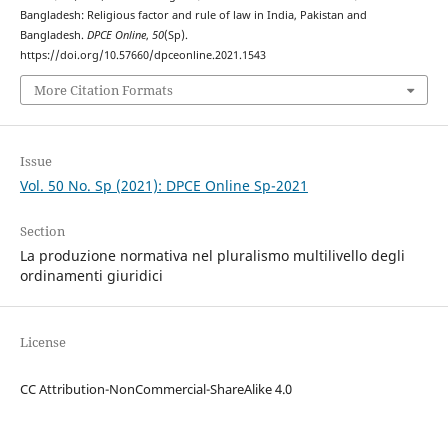
Bangladesh: Religious factor and rule of law in India, Pakistan and
Bangladesh.
DPCE Online
,
50
(Sp).
https://doi.org/10.57660/dpceonline.2021.1543
More Citation Formats
Issue
Vol. 50 No. Sp (2021): DPCE Online Sp-2021
Section
La produzione normativa nel pluralismo multilivello degli
ordinamenti giuridici
License
CC Attribution-NonCommercial-ShareAlike 4.0