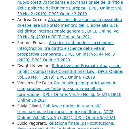
nuovo obiettivo fondante e sovranazionale del diritto e
delle politiche dell’Unione Europea
,
DPCE Online: Vol.
39 No. 2 (2019): DPCE Online 2-2019
Andrea Circolo,
Alcune considerazioni sulla possibilità
di espellere uno Stato membro dell’Unione alla luce
del diritto internazionale generale
,
DPCE Online: Vol.
50 No. Sp (2021): DPCE Online Sp-2021
Simone Penasa,
Alla ricerca di un lessico comune:
inte(g)razioni tra diritto e scienze della vita in
prospettiva comparata
,
DPCE Online: Vol. 44 No. 3
(2020): DPCE Online 3-2020
Dwight Newman,
Refractive and Prismatic Analysis in
Implicit Comparative Constitutional Law
,
DPCE Online:
Vol. 38 No. 1 (2019): DPCE Online 1-2019
Vincenzo De Falco,
Rulemaking and participation in
comparative law. Indagine su un modello in
formazione
,
DPCE Online: Vol. 50 No. Sp (2021): DPCE
Online Sp-2021
Silvia Oliveti,
Soft law e nudge in una realtà
transnazionale bancaria sempre più fluida
,
DPCE
Online: Vol. 50 No. Sp (2021): DPCE Online Sp-2021
Lucio Pegoraro,
Relazione finale Iper-costituzione,
decostruzione della Stufenbau e nuovi criteri