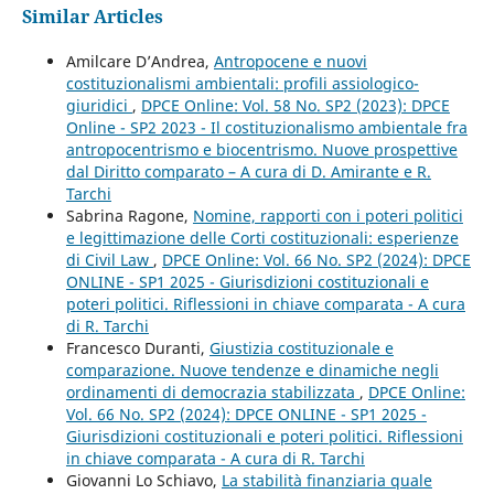
Similar Articles
Amilcare D’Andrea,
Antropocene e nuovi
costituzionalismi ambientali: profili assiologico-
giuridici
,
DPCE Online: Vol. 58 No. SP2 (2023): DPCE
Online - SP2 2023 - Il costituzionalismo ambientale fra
antropocentrismo e biocentrismo. Nuove prospettive
dal Diritto comparato – A cura di D. Amirante e R.
Tarchi
Sabrina Ragone,
Nomine, rapporti con i poteri politici
e legittimazione delle Corti costituzionali: esperienze
di Civil Law
,
DPCE Online: Vol. 66 No. SP2 (2024): DPCE
ONLINE - SP1 2025 - Giurisdizioni costituzionali e
poteri politici. Riflessioni in chiave comparata - A cura
di R. Tarchi
Francesco Duranti,
Giustizia costituzionale e
comparazione. Nuove tendenze e dinamiche negli
ordinamenti di democrazia stabilizzata
,
DPCE Online:
Vol. 66 No. SP2 (2024): DPCE ONLINE - SP1 2025 -
Giurisdizioni costituzionali e poteri politici. Riflessioni
in chiave comparata - A cura di R. Tarchi
Giovanni Lo Schiavo,
La stabilità finanziaria quale