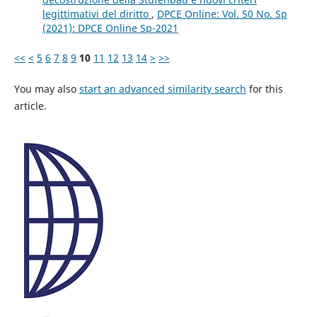
legittimativi del diritto
,
DPCE Online: Vol. 50 No. Sp
(2021): DPCE Online Sp-2021
<<
<
5
6
7
8
9
10
11
12
13
14
>
>>
You may also
start an advanced similarity search
for this
article.