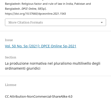
Bangladesh: Religious factor and rule of law in India, Pakistan and
Bangladesh.
DPCE Online
,
50
(Sp).
https://doi.org/10.57660/dpceonline.2021.1543
More Citation Formats
Issue
Vol. 50 No. Sp (2021): DPCE Online Sp-2021
Section
La produzione normativa nel pluralismo multilivello degli
ordinamenti giuridici
License
CC Attribution-NonCommercial-ShareAlike 4.0