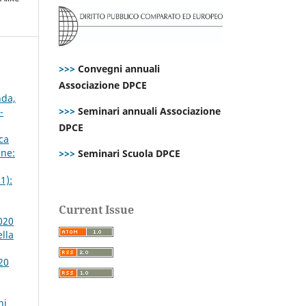
>>>
Convegni annuali
Associazione DPCE
nda,
>>>
Seminari annuali Associazione
-
DPCE
ca
ne:
>>>
Seminari Scuola DPCE
1):
Current Issue
020
ella
20
ni