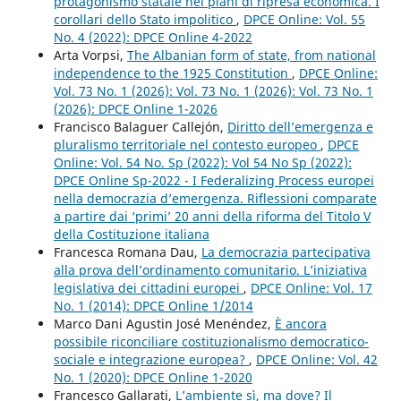
protagonismo statale nei piani di ripresa economica. I
corollari dello Stato impolitico
,
DPCE Online: Vol. 55
No. 4 (2022): DPCE Online 4-2022
Arta Vorpsi,
The Albanian form of state, from national
independence to the 1925 Constitution
,
DPCE Online:
Vol. 73 No. 1 (2026): Vol. 73 No. 1 (2026): Vol. 73 No. 1
(2026): DPCE Online 1-2026
Francisco Balaguer Callejón,
Diritto dell’emergenza e
pluralismo territoriale nel contesto europeo
,
DPCE
Online: Vol. 54 No. Sp (2022): Vol 54 No Sp (2022):
DPCE Online Sp-2022 - I Federalizing Process europei
nella democrazia d’emergenza. Riflessioni comparate
a partire dai ‘primi’ 20 anni della riforma del Titolo V
della Costituzione italiana
Francesca Romana Dau,
La democrazia partecipativa
alla prova dell’ordinamento comunitario. L’iniziativa
legislativa dei cittadini europei
,
DPCE Online: Vol. 17
No. 1 (2014): DPCE Online 1/2014
Marco Dani Agustin José Menéndez,
È ancora
possibile riconciliare costituzionalismo democratico-
sociale e integrazione europea?
,
DPCE Online: Vol. 42
No. 1 (2020): DPCE Online 1-2020
Francesco Gallarati,
L’ambiente sì, ma dove? Il