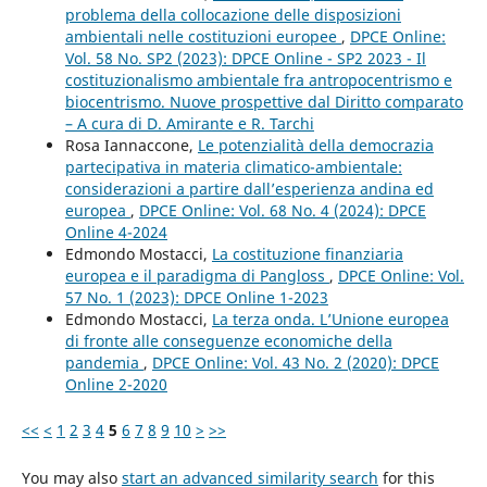
problema della collocazione delle disposizioni
ambientali nelle costituzioni europee
,
DPCE Online:
Vol. 58 No. SP2 (2023): DPCE Online - SP2 2023 - Il
costituzionalismo ambientale fra antropocentrismo e
biocentrismo. Nuove prospettive dal Diritto comparato
– A cura di D. Amirante e R. Tarchi
Rosa Iannaccone,
Le potenzialità della democrazia
partecipativa in materia climatico-ambientale:
considerazioni a partire dall’esperienza andina ed
europea
,
DPCE Online: Vol. 68 No. 4 (2024): DPCE
Online 4-2024
Edmondo Mostacci,
La costituzione finanziaria
europea e il paradigma di Pangloss
,
DPCE Online: Vol.
57 No. 1 (2023): DPCE Online 1-2023
Edmondo Mostacci,
La terza onda. L’Unione europea
di fronte alle conseguenze economiche della
pandemia
,
DPCE Online: Vol. 43 No. 2 (2020): DPCE
Online 2-2020
<<
<
1
2
3
4
5
6
7
8
9
10
>
>>
You may also
start an advanced similarity search
for this