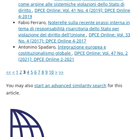
come argine alle sistemiche violazioni dello Stato di
diritto
,
DPCE Online: Vol. 41 No. 4 (2019): DPCE Online
4-2019
Fabio Ferraro,
Noterelle sulla recente prassi interna in
tema di responsabilità risarcitoria dello Stato per
violazione del diritto dell’Unione
,
DPCE Online: Vol. 33
No. 4 (2017): DPCE Online 4-2017
Antonino Spadaro,
Integrazione europea e
costituzionalismo globale
,
DPCE Online: Vol. 47 No. 2
(2021): DPCE Online 2-2021
<<
<
1
2
3
4
5
6
7
8
9
10
>
>>
You may also
start an advanced similarity search
for this
article.