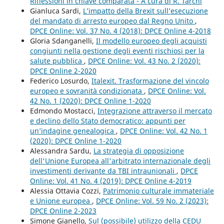
Riflessioni in chiave comparata - A cura di R. Tarchi
Gianluca Sardi,
L’impatto della Brexit sull’esecuzione
del mandato di arresto europeo dal Regno Unito
,
DPCE Online: Vol. 37 No. 4 (2018): DPCE Online 4-2018
Gloria Sdanganelli,
Il modello europeo degli acquisti
congiunti nella gestione degli eventi rischiosi per la
salute pubblica
,
DPCE Online: Vol. 43 No. 2 (2020):
DPCE Online 2-2020
Federico Losurdo,
Italexit. Trasformazione del vincolo
europeo e sovranità condizionata
,
DPCE Online: Vol.
42 No. 1 (2020): DPCE Online 1-2020
Edmondo Mostacci,
Integrazione attraverso il mercato
e declino dello Stato democratico: appunti per
un’indagine genealogica
,
DPCE Online: Vol. 42 No. 1
(2020): DPCE Online 1-2020
Alessandra Sardu,
La strategia di opposizione
dell'Unione Europea all'arbitrato internazionale degli
investimenti derivante da TBI intraunionali
,
DPCE
Online: Vol. 41 No. 4 (2019): DPCE Online 4-2019
Alessia Ottavia Cozzi,
Patrimonio culturale immateriale
e Unione europea
,
DPCE Online: Vol. 59 No. 2 (2023):
DPCE Online 2-2023
Simone Gianello,
Sul (possibile) utilizzo della CEDU