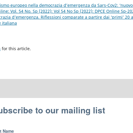
alismo europeo nella democrazia d’emergenza da Sars-Cov2: ‘nuovo
ine: Vol. 54 No. Sp (2022): Vol 54 No Sp (2022): DPCE Online Sp-20
razia d’emergenza. Riflessioni comparate a partire dai ‘primi’ 20 
 italiana
h
for this article.