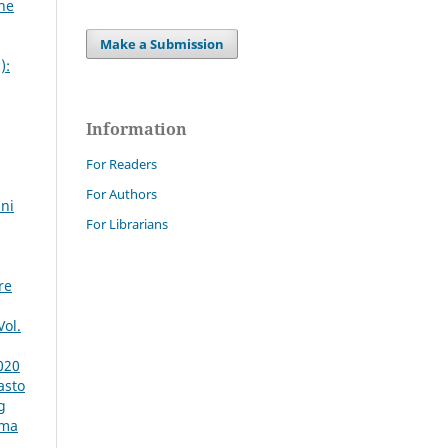
ine
Make a Submission
):
Information
For Readers
For Authors
nni
For Librarians
re
Vol.
020
asto
g
rma