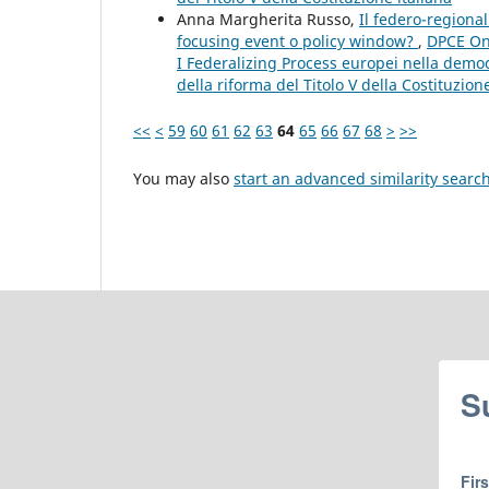
Anna Margherita Russo,
Il federo-region
focusing event o policy window?
,
DPCE Onl
I Federalizing Process europei nella democ
della riforma del Titolo V della Costituzione
<<
<
59
60
61
62
63
64
65
66
67
68
>
>>
You may also
start an advanced similarity searc