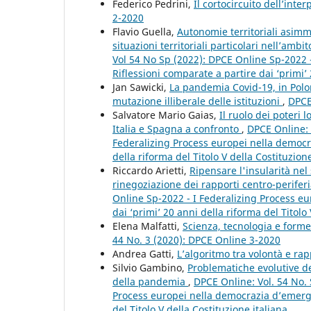
Federico Pedrini,
Il cortocircuito dell’inte
2-2020
Flavio Guella,
Autonomie territoriali asimme
situazioni territoriali particolari nell’am
Vol 54 No Sp (2022): DPCE Online Sp-2022 
Riflessioni comparate a partire dai ‘primi’ 
Jan Sawicki,
La pandemia Covid-19, in Polon
mutazione illiberale delle istituzioni
,
DPCE
Salvatore Mario Gaias,
Il ruolo dei poteri l
Italia e Spagna a confronto
,
DPCE Online: 
Federalizing Process europei nella democra
della riforma del Titolo V della Costituzione
Riccardo Arietti,
Ripensare l'insularità nel
rinegoziazione dei rapporti centro-perifer
Online Sp-2022 - I Federalizing Process e
dai ‘primi’ 20 anni della riforma del Titolo 
Elena Malfatti,
Scienza, tecnologia e forme
44 No. 3 (2020): DPCE Online 3-2020
Andrea Gatti,
L’algoritmo tra volontà e r
Silvio Gambino,
Problematiche evolutive de
della pandemia
,
DPCE Online: Vol. 54 No. 
Process europei nella democrazia d’emergen
del Titolo V della Costituzione italiana