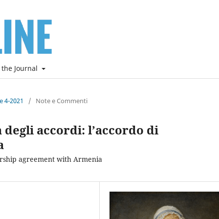
 the Journal
ne 4-2021
/
Note e Commenti
 degli accordi: l’accordo di
a
tnership agreement with Armenia