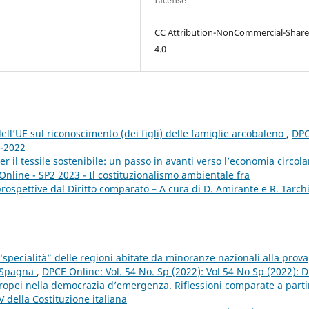
License
CC Attribution-NonCommercial-Share
4.0
ll’UE sul riconoscimento (dei figli) delle famiglie arcobaleno
,
DP
1-2022
r il tessile sostenibile: un passo in avanti verso l’economia circol
Online - SP2 2023 - Il costituzionalismo ambientale fra
spettive dal Diritto comparato – A cura di D. Amirante e R. Tarch
specialità” delle regioni abitate da minoranze nazionali alla prova
e Spagna
,
DPCE Online: Vol. 54 No. Sp (2022): Vol 54 No Sp (2022): 
uropei nella democrazia d’emergenza. Riflessioni comparate a parti
V della Costituzione italiana