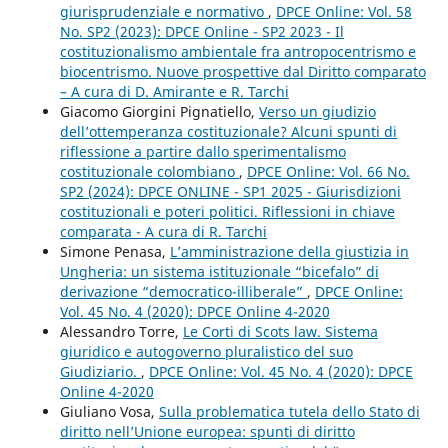
giurisprudenziale e normativo
,
DPCE Online: Vol. 58
No. SP2 (2023): DPCE Online - SP2 2023 - Il
costituzionalismo ambientale fra antropocentrismo e
biocentrismo. Nuove prospettive dal Diritto comparato
– A cura di D. Amirante e R. Tarchi
Giacomo Giorgini Pignatiello,
Verso un giudizio
dell’ottemperanza costituzionale? Alcuni spunti di
riflessione a partire dallo sperimentalismo
costituzionale colombiano
,
DPCE Online: Vol. 66 No.
SP2 (2024): DPCE ONLINE - SP1 2025 - Giurisdizioni
costituzionali e poteri politici. Riflessioni in chiave
comparata - A cura di R. Tarchi
Simone Penasa,
L’amministrazione della giustizia in
Ungheria: un sistema istituzionale “bicefalo” di
derivazione “democratico-illiberale”
,
DPCE Online:
Vol. 45 No. 4 (2020): DPCE Online 4-2020
Alessandro Torre,
Le Corti di Scots law. Sistema
giuridico e autogoverno pluralistico del suo
Giudiziario.
,
DPCE Online: Vol. 45 No. 4 (2020): DPCE
Online 4-2020
Giuliano Vosa,
Sulla problematica tutela dello Stato di
diritto nell’Unione europea: spunti di diritto