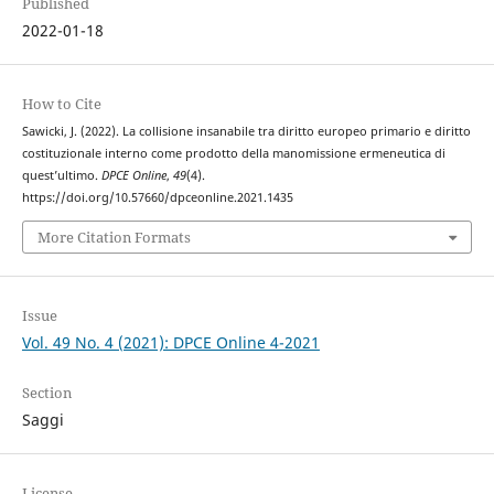
Published
2022-01-18
How to Cite
Sawicki, J. (2022). La collisione insanabile tra diritto europeo primario e diritto
costituzionale interno come prodotto della manomissione ermeneutica di
quest’ultimo.
DPCE Online
,
49
(4).
https://doi.org/10.57660/dpceonline.2021.1435
More Citation Formats
Issue
Vol. 49 No. 4 (2021): DPCE Online 4-2021
Section
Saggi
License