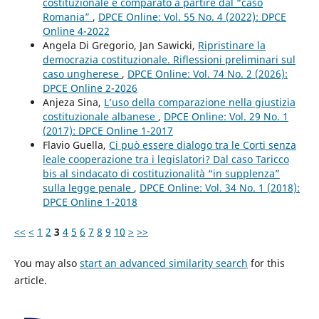
costituzionale e comparato a partire dal “caso
Romania”
,
DPCE Online: Vol. 55 No. 4 (2022): DPCE
Online 4-2022
Angela Di Gregorio, Jan Sawicki,
Ripristinare la
democrazia costituzionale. Riflessioni preliminari sul
caso ungherese
,
DPCE Online: Vol. 74 No. 2 (2026):
DPCE Online 2-2026
Anjeza Sina,
L’uso della comparazione nella giustizia
costituzionale albanese
,
DPCE Online: Vol. 29 No. 1
(2017): DPCE Online 1-2017
Flavio Guella,
Ci può essere dialogo tra le Corti senza
leale cooperazione tra i legislatori? Dal caso Taricco
bis al sindacato di costituzionalità “in supplenza”
sulla legge penale
,
DPCE Online: Vol. 34 No. 1 (2018):
DPCE Online 1-2018
<<
<
1
2
3
4
5
6
7
8
9
10
>
>>
You may also
start an advanced similarity search
for this
article.