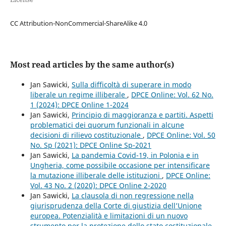
CC Attribution-NonCommercial-ShareAlike 4.0
Most read articles by the same author(s)
Jan Sawicki,
Sulla difficoltà di superare in modo
liberale un regime illiberale
,
DPCE Online: Vol. 62 No.
1 (2024): DPCE Online 1-2024
Jan Sawicki,
Principio di maggioranza e partiti. Aspetti
problematici dei quorum funzionali in alcune
decisioni di rilievo costituzionale
,
DPCE Online: Vol. 50
No. Sp (2021): DPCE Online Sp-2021
Jan Sawicki,
La pandemia Covid-19, in Polonia e in
Ungheria, come possibile occasione per intensificare
la mutazione illiberale delle istituzioni
,
DPCE Online:
Vol. 43 No. 2 (2020): DPCE Online 2-2020
Jan Sawicki,
La clausola di non regressione nella
giurisprudenza della Corte di giustizia dell’Unione
europea. Potenzialità e limitazioni di un nuovo
strumento per la protezione dello stato costituzionale