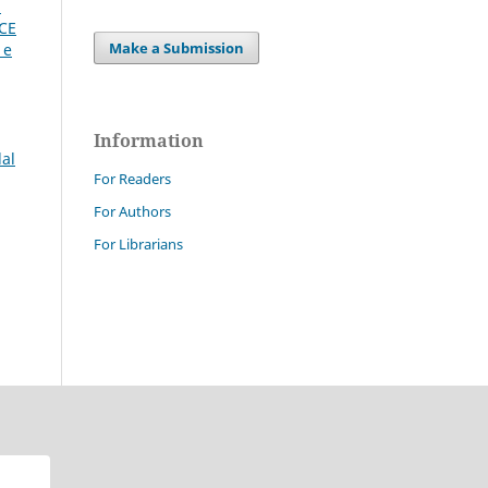
i
CE
Make a Submission
 e
Information
dal
For Readers
For Authors
For Librarians