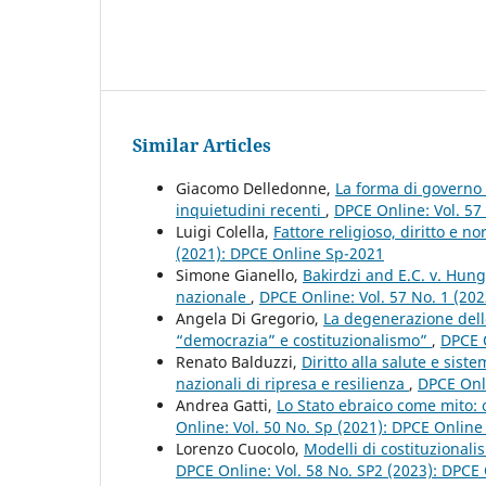
Similar Articles
Giacomo Delledonne,
La forma di governo p
inquietudini recenti
,
DPCE Online: Vol. 57
Luigi Colella,
Fattore religioso, diritto e 
(2021): DPCE Online Sp-2021
Simone Gianello,
Bakirdzi and E.C. v. Hung
nazionale
,
DPCE Online: Vol. 57 No. 1 (20
Angela Di Gregorio,
La degenerazione dell
“democrazia” e costituzionalismo”
,
DPCE O
Renato Balduzzi,
Diritto alla salute e sist
nazionali di ripresa e resilienza
,
DPCE Onli
Andrea Gatti,
Lo Stato ebraico come mito:
Online: Vol. 50 No. Sp (2021): DPCE Onlin
Lorenzo Cuocolo,
Modelli di costituzionali
DPCE Online: Vol. 58 No. SP2 (2023): DPCE 