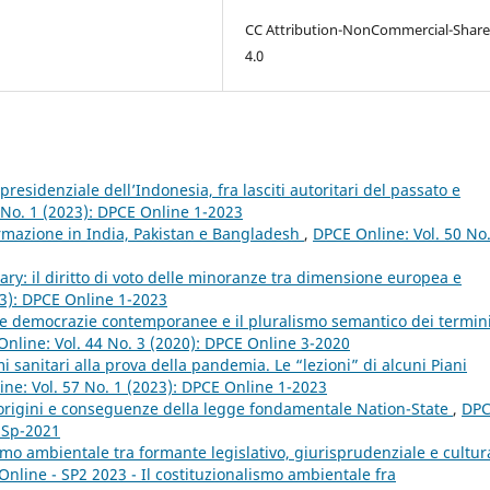
CC Attribution-NonCommercial-Share
4.0
residenziale dell’Indonesia, fra lasciti autoritari del passato e
 No. 1 (2023): DPCE Online 1-2023
normazione in India, Pakistan e Bangladesh
,
DPCE Online: Vol. 50 No
ary: il diritto di voto delle minoranze tra dimensione europea e
23): DPCE Online 1-2023
e democrazie contemporanee e il pluralismo semantico dei termin
nline: Vol. 44 No. 3 (2020): DPCE Online 3-2020
emi sanitari alla prova della pandemia. Le “lezioni” di alcuni Piani
ne: Vol. 57 No. 1 (2023): DPCE Online 1-2023
 origini e conseguenze della legge fondamentale Nation-State
,
DP
e Sp-2021
smo ambientale tra formante legislativo, giurisprudenziale e cultu
Online - SP2 2023 - Il costituzionalismo ambientale fra