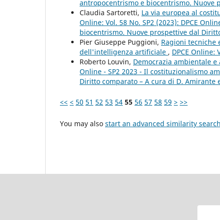
antropocentrismo e biocentrismo. Nuove pro
Claudia Sartoretti,
La via europea al costit
Online: Vol. 58 No. SP2 (2023): DPCE Onlin
biocentrismo. Nuove prospettive dal Diritt
Pier Giuseppe Puggioni,
Ragioni tecniche e
dell'intelligenza artificiale
,
DPCE Online: V
Roberto Louvin,
Democrazia ambientale e a
Online - SP2 2023 - Il costituzionalismo a
Diritto comparato – A cura di D. Amirante e
<<
<
50
51
52
53
54
55
56
57
58
59
>
>>
You may also
start an advanced similarity searc