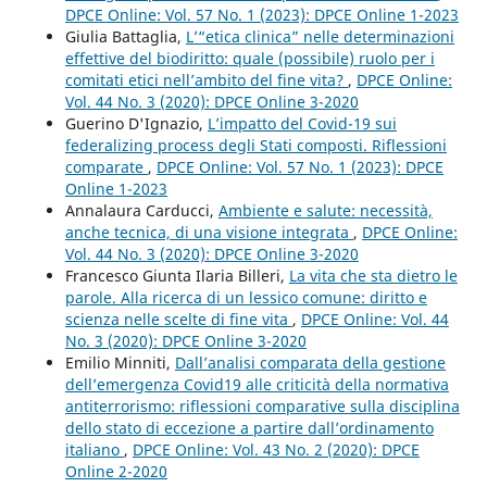
DPCE Online: Vol. 57 No. 1 (2023): DPCE Online 1-2023
Giulia Battaglia,
L’“etica clinica” nelle determinazioni
effettive del biodiritto: quale (possibile) ruolo per i
comitati etici nell’ambito del fine vita?
,
DPCE Online:
Vol. 44 No. 3 (2020): DPCE Online 3-2020
Guerino D'Ignazio,
L’impatto del Covid-19 sui
federalizing process degli Stati composti. Riflessioni
comparate
,
DPCE Online: Vol. 57 No. 1 (2023): DPCE
Online 1-2023
Annalaura Carducci,
Ambiente e salute: necessità,
anche tecnica, di una visione integrata
,
DPCE Online:
Vol. 44 No. 3 (2020): DPCE Online 3-2020
Francesco Giunta Ilaria Billeri,
La vita che sta dietro le
parole. Alla ricerca di un lessico comune: diritto e
scienza nelle scelte di fine vita
,
DPCE Online: Vol. 44
No. 3 (2020): DPCE Online 3-2020
Emilio Minniti,
Dall’analisi comparata della gestione
dell’emergenza Covid19 alle criticità della normativa
antiterrorismo: riflessioni comparative sulla disciplina
dello stato di eccezione a partire dall’ordinamento
italiano
,
DPCE Online: Vol. 43 No. 2 (2020): DPCE
Online 2-2020