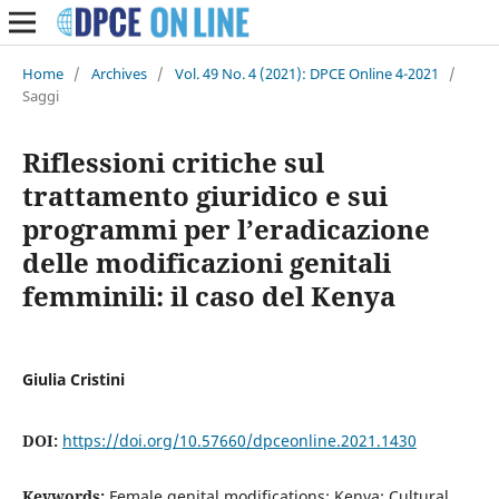
Home
/
Archives
/
Vol. 49 No. 4 (2021): DPCE Online 4-2021
/
Saggi
Riflessioni critiche sul
trattamento giuridico e sui
programmi per l’eradicazione
delle modificazioni genitali
femminili: il caso del Kenya
Giulia Cristini
DOI:
https://doi.org/10.57660/dpceonline.2021.1430
Keywords:
Female genital modifications; Kenya; Cultural