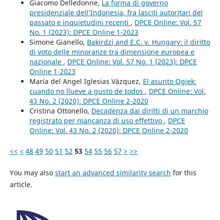
Giacomo Delledonne,
La forma di governo
presidenziale dell’Indonesia, fra lasciti autoritari del
passato e inquietudini recenti
,
DPCE Online: Vol. 57
No. 1 (2023): DPCE Online 1-2023
Simone Gianello,
Bakirdzi and E.C. v. Hungary: il diritto
di voto delle minoranze tra dimensione europea e
nazionale
,
DPCE Online: Vol. 57 No. 1 (2023): DPCE
Online 1-2023
María del Angel Iglesias Vázquez,
El asunto Ogiek:
cuando no llueve a gusto de todos
,
DPCE Online: Vol.
43 No. 2 (2020): DPCE Online 2-2020
Cristina Ottonello,
Decadenza dai diritti di un marchio
registrato per mancanza di uso effettivo
,
DPCE
Online: Vol. 43 No. 2 (2020): DPCE Online 2-2020
<<
<
48
49
50
51
52
53
54
55
56
57
>
>>
You may also
start an advanced similarity search
for this
article.