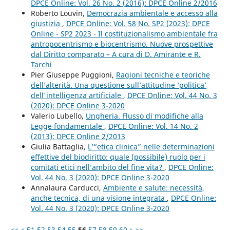
DPCE Online: Vol. 26 No. 2 (2016): DPCE Online 2/2016
Roberto Louvin,
Democrazia ambientale e accesso alla
giustizia
,
DPCE Online: Vol. 58 No. SP2 (2023): DPCE
Online - SP2 2023 - Il costituzionalismo ambientale fra
antropocentrismo e biocentrismo. Nuove prospettive
dal Diritto comparato – A cura di D. Amirante e R.
Tarchi
Pier Giuseppe Puggioni,
Ragioni tecniche e teoriche
dell’alterità. Una questione sull’attitudine ‘politica’
dell'intelligenza artificiale
,
DPCE Online: Vol. 44 No. 3
(2020): DPCE Online 3-2020
Valerio Lubello,
Ungheria. Flusso di modifiche alla
Legge fondamentale
,
DPCE Online: Vol. 14 No. 2
(2013): DPCE Online 2/2013
Giulia Battaglia,
L’“etica clinica” nelle determinazioni
effettive del biodiritto: quale (possibile) ruolo per i
comitati etici nell’ambito del fine vita?
,
DPCE Online:
Vol. 44 No. 3 (2020): DPCE Online 3-2020
Annalaura Carducci,
Ambiente e salute: necessità,
anche tecnica, di una visione integrata
,
DPCE Online:
Vol. 44 No. 3 (2020): DPCE Online 3-2020
<<
<
51
52
53
54
55
56
57
58
59
60
>
>>