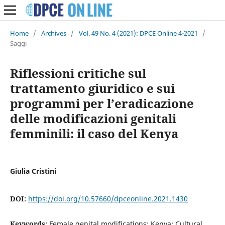
Home
/
Archives
/
Vol. 49 No. 4 (2021): DPCE Online 4-2021
/
Saggi
Riflessioni critiche sul
trattamento giuridico e sui
programmi per l’eradicazione
delle modificazioni genitali
femminili: il caso del Kenya
Giulia Cristini
DOI:
https://doi.org/10.57660/dpceonline.2021.1430
Keywords:
Female genital modifications; Kenya; Cultural