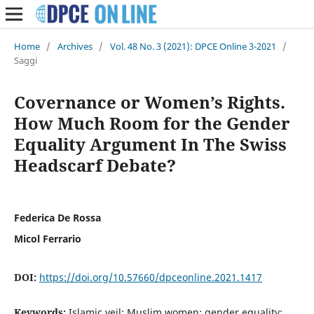
Home
/
Archives
/
Vol. 48 No. 3 (2021): DPCE Online 3-2021
/
Saggi
Covernance or Women’s Rights.
How Much Room for the Gender
Equality Argument In The Swiss
Headscarf Debate?
Federica De Rossa
Micol Ferrario
DOI:
https://doi.org/10.57660/dpceonline.2021.1417
Keywords:
Islamic veil; Muslim women; gender equality;