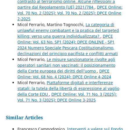
contrasto al terrorismo online. Alcune riflessioni a
partire dal Regolamento (UE) 2021/784
,
DPCE Online:
Vol. 70 No. 2 (2025): Vol. 70 No. 2 (2025): DPCE Online
2-2025
Micol Ferrario, Martino Tognocchi,
La categoria di
unlawful enemy combatant e la pratica del targeted
killing: verso una guerra individualizzata?
,
DPCE
Online: Vol. 63 No. SP1 (2024): DPCE ONLINE - SP1
2024 Numero Speciale Pescara Costituzionalismo,
declinazioni del principio pacifista e conflitti armati
Micol Ferrario,
Le misure sanzionatorie rivolte agli
operatori sanitari non vaccinati: il posizionamento
della Corte europea dei diritti dell’uomo
,
DPCE
Online: Vol. 68 No. 4 (2024): DPCE Online 4-2024
Micol Ferrario,
Piattaforme digitali e interferenze
statali: la tutela della libertà di espressione al vaglio
della Corte EDU
,
DPCE Online: Vol. 71 No. 3 (2025):
Vol. 71 No. 3 (2025): DPCE Online 3-2025
Similar Articles
Francesco Campodonico,
Interventi a valere sul Fondo