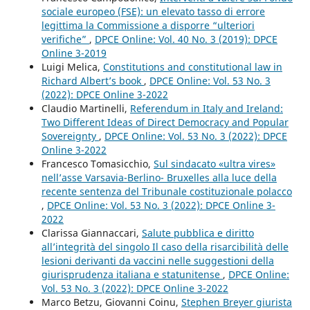
sociale europeo (FSE): un elevato tasso di errore
legittima la Commissione a disporre “ulteriori
verifiche”
,
DPCE Online: Vol. 40 No. 3 (2019): DPCE
Online 3-2019
Luigi Melica,
Constitutions and constitutional law in
Richard Albert’s book
,
DPCE Online: Vol. 53 No. 3
(2022): DPCE Online 3-2022
Claudio Martinelli,
Referendum in Italy and Ireland:
Two Different Ideas of Direct Democracy and Popular
Sovereignty
,
DPCE Online: Vol. 53 No. 3 (2022): DPCE
Online 3-2022
Francesco Tomasicchio,
Sul sindacato «ultra vires»
nell’asse Varsavia-Berlino- Bruxelles alla luce della
recente sentenza del Tribunale costituzionale polacco
,
DPCE Online: Vol. 53 No. 3 (2022): DPCE Online 3-
2022
Clarissa Giannaccari,
Salute pubblica e diritto
all’integrità del singolo Il caso della risarcibilità delle
lesioni derivanti da vaccini nelle suggestioni della
giurisprudenza italiana e statunitense
,
DPCE Online:
Vol. 53 No. 3 (2022): DPCE Online 3-2022
Marco Betzu, Giovanni Coinu,
Stephen Breyer giurista