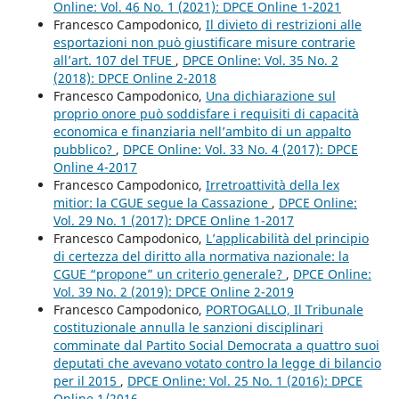
Online: Vol. 46 No. 1 (2021): DPCE Online 1-2021
Francesco Campodonico,
Il divieto di restrizioni alle
esportazioni non può giustificare misure contrarie
all’art. 107 del TFUE
,
DPCE Online: Vol. 35 No. 2
(2018): DPCE Online 2-2018
Francesco Campodonico,
Una dichiarazione sul
proprio onore può soddisfare i requisiti di capacità
economica e finanziaria nell’ambito di un appalto
pubblico?
,
DPCE Online: Vol. 33 No. 4 (2017): DPCE
Online 4-2017
Francesco Campodonico,
Irretroattività della lex
mitior: la CGUE segue la Cassazione
,
DPCE Online:
Vol. 29 No. 1 (2017): DPCE Online 1-2017
Francesco Campodonico,
L’applicabilità del principio
di certezza del diritto alla normativa nazionale: la
CGUE “propone” un criterio generale?
,
DPCE Online:
Vol. 39 No. 2 (2019): DPCE Online 2-2019
Francesco Campodonico,
PORTOGALLO, Il Tribunale
costituzionale annulla le sanzioni disciplinari
comminate dal Partito Social Democrata a quattro suoi
deputati che avevano votato contro la legge di bilancio
per il 2015
,
DPCE Online: Vol. 25 No. 1 (2016): DPCE
Online 1/2016