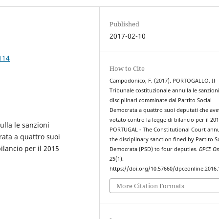
Published
2017-02-10
114
How to Cite
Campodonico, F. (2017). PORTOGALLO, Il
Tribunale costituzionale annulla le sanzion
disciplinari comminate dal Partito Social
Democrata a quattro suoi deputati che av
votato contro la legge di bilancio per il 201
lla le sanzioni
PORTUGAL - The Constitutional Court annu
rata a quattro suoi
the disciplinary sanction fined by Partito S
ilancio per il 2015
Democrata (PSD) to four deputies.
DPCE On
25
(1).
https://doi.org/10.57660/dpceonline.2016.
More Citation Formats