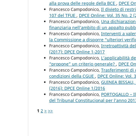
alla prova delle regole della BCE
,
DPCE Onl
Francesco Campodonico,
Il divieto di rest
107 del TFUE
,
DPCE Online: Vol. 35 No. 2 
Francesco Campodonico,
Una dichiarazione
finanziaria nell’ambito di un appalto pubb
Francesco Campodonico,
Interventi a vale
la Commissione a disporre “ulteriori verif
Francesco Campodonico,
Irretroattività d
(2017): DPCE Online 1-2017
Francesco Campodonico,
L’applicabilità d
“propone” un criterio generale?
,
DPCE Onl
Francesco Campodonico,
Trasferimenti di
condizioni della CGUE
,
DPCE Online: Vol. 
Francesco Campodonico,
GUINEA BISSAU, Gr
(2016): DPCE Online 1/2016
Francesco Campodonico,
PORTOGALLO – Il 
del Tribunal Constitucional per l’anno 20
1
2
>
>>