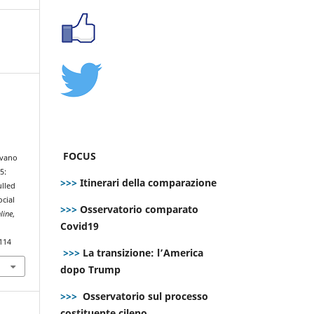
i
FOCUS
evano
5:
>>>
Itinerari della comparazione
lled
ocial
>>>
Osservatorio comparato
line
,
Covid19
114
>>>
La transizione: l’America
dopo Trump
>>>
Osservatorio sul processo
costituente cileno