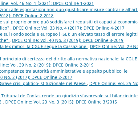
ine: Vol. 46 No. 1 (2021): DPCE Online 1-2021
rizioni alle esportazioni non può giustificare misure contrarie all’art
(2018): DPCE Online 2-2018
 sul proprio onore può soddisfare i requisiti di capacità economic
lico?
,
DPCE Online: Vol. 33 No. 4 (2017): DPCE Online 4-2017
re sul Fondo sociale europeo (FSE): un elevato tasso di errore legit
iche”
,
DPCE Online: Vol. 40 No. 3 (2019): DPCE Online 3-2019
ella lex mitior: la CGUE segue la Cassazione
,
DPCE Online: Vol. 29 No
el principio di certezza del diritto alla normativa nazionale: la CGUE
ine: Vol. 39 No. 2 (2019): DPCE Online 2-2019
 competenze tra autorità amministrative e appalto pubblico: le
30 No. 2 (2017): DPCE Online 2-2017
ave crisi politico-istituzionale nel Paese
,
DPCE Online: Vol. 25 No
Tribunal de Contas rende un giudizio sfavorevole sul bilancio int
13
,
DPCE Online: Vol. 23 No. 3 (2015): DPCE Online 3/2015