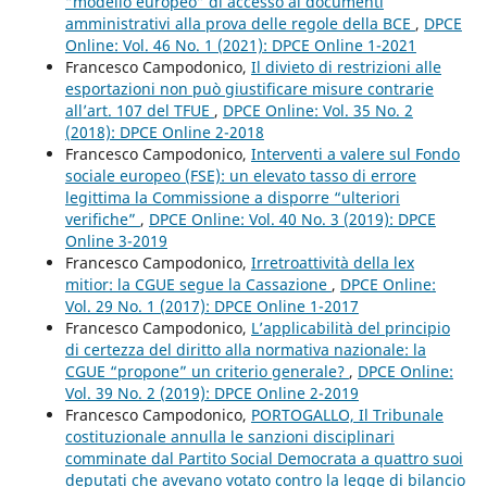
“modello europeo” di accesso ai documenti
amministrativi alla prova delle regole della BCE
,
DPCE
Online: Vol. 46 No. 1 (2021): DPCE Online 1-2021
Francesco Campodonico,
Il divieto di restrizioni alle
esportazioni non può giustificare misure contrarie
all’art. 107 del TFUE
,
DPCE Online: Vol. 35 No. 2
(2018): DPCE Online 2-2018
Francesco Campodonico,
Interventi a valere sul Fondo
sociale europeo (FSE): un elevato tasso di errore
legittima la Commissione a disporre “ulteriori
verifiche”
,
DPCE Online: Vol. 40 No. 3 (2019): DPCE
Online 3-2019
Francesco Campodonico,
Irretroattività della lex
mitior: la CGUE segue la Cassazione
,
DPCE Online:
Vol. 29 No. 1 (2017): DPCE Online 1-2017
Francesco Campodonico,
L’applicabilità del principio
di certezza del diritto alla normativa nazionale: la
CGUE “propone” un criterio generale?
,
DPCE Online:
Vol. 39 No. 2 (2019): DPCE Online 2-2019
Francesco Campodonico,
PORTOGALLO, Il Tribunale
costituzionale annulla le sanzioni disciplinari
comminate dal Partito Social Democrata a quattro suoi
deputati che avevano votato contro la legge di bilancio