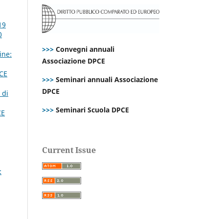
19
0
>>>
Convegni annuali
ine:
Associazione DPCE
CE
>>>
Seminari annuali Associazione
DPCE
 di
>>>
Seminari Scuola DPCE
CE
Current Issue
: