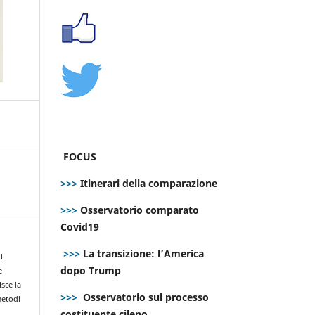
FOCUS
>>>
Itinerari della comparazione
>>>
Osservatorio comparato
Covid19
>>>
La transizione: l’America
i
dopo Trump
e
isce la
>>>
Osservatorio sul processo
metodi
costituente cileno