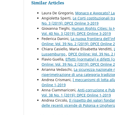
Similar Articles
Laura De Gregorio,
Monaco e Avvocato? La 
Angioletta Sperti,
Le Corti costituzionali t
No. 3 (2019): DPCE Online 3-2019
Giovanna Tieghi,
Human Rights Cities: lo
Vol. 40 No. 3 (2019): DPCE Online 3-2019
Federica Danini,
La nuova frontiera dell’i
Online: Vol. 39 No. 2 (2019): DPCE Online 
Chiara Casiello, Maria Elisabetta Venditti,
Lussemburgo
,
DPCE Online: Vol. 39 No. 2
Flavio Guella,
Effetti (normativi) e difetti (
Online: Vol. 39 No. 2 (2019): DPCE Online 
Arianna Vedaschi,
La sicurezza nazionale
riperimetrazione di una categoria tradizi
Andrea Crismani,
I meccanismi di lotta al
Online 1-2019
Anna Ciammariconi,
Anti-corruzione e Pu
Vol. 38 No. 1 (2019): DPCE Online 1-2019
Andrea Circolo,
Il rispetto dei valori fonda
delle recenti vicende di Polonia e Ungher