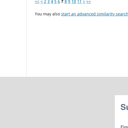
<<
<
2
3
4
5
6
7
8
9
10
11
>
>>
You may also
start an advanced similarity searc