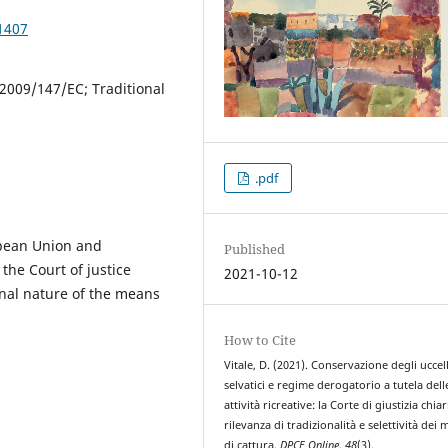
1407
 2009/147/EC; Traditional
.pdf
ropean Union and
Published
 the Court of justice
2021-10-12
ional nature of the means
How to Cite
Vitale, D. (2021). Conservazione degli uccell
selvatici e regime derogatorio a tutela dell
attività ricreative: la Corte di giustizia chiar
rilevanza di tradizionalità e selettività dei 
di cattura.
DPCE Online
,
48
(3).