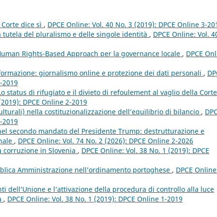
Corte dice sì
,
DPCE Online: Vol. 40 No. 3 (2019): DPCE Online 3-20
ra tutela del pluralismo e delle singole identità
,
DPCE Online: Vol. 4
 Human Rights-Based Approach per la governance locale
,
DPCE Onl
nformazione: giornalismo online e protezione dei dati personali
,
DP
2-2019
Lo status di rifugiato e il divieto di refoulement al vaglio della Corte
 (2019): DPCE Online 2-2019
culturali) nella costituzionalizzazione dell’equilibrio di bilancio
,
DP
2-2019
 nel secondo mandato del Presidente Trump: destrutturazione e
onale
,
DPCE Online: Vol. 74 No. 2 (2026): DPCE Online 2-2026
la corruzione in Slovenia
,
DPCE Online: Vol. 38 No. 1 (2019): DPCE
bblica Amministrazione nell’ordinamento portoghese
,
DPCE Online
nti dell’Unione e l’attivazione della procedura di controllo alla luce
ia
,
DPCE Online: Vol. 38 No. 1 (2019): DPCE Online 1-2019