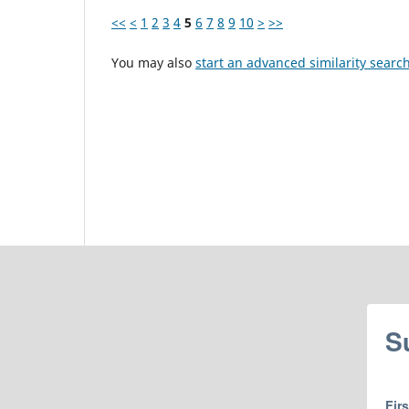
<<
<
1
2
3
4
5
6
7
8
9
10
>
>>
You may also
start an advanced similarity searc