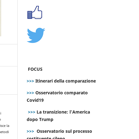
FOCUS
>>>
Itinerari della comparazione
>>>
Osservatorio comparato
Covid19
>>>
La transizione: l’America
i
dopo Trump
e
isce la
>>>
Osservatorio sul processo
metodi
costituente cileno