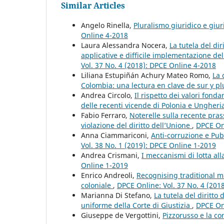
Similar Articles
Angelo Rinella,
Pluralismo giuridico e giur
Online 4-2018
Laura Alessandra Nocera,
La tutela del dir
applicative e difficile implementazione de
Vol. 37 No. 4 (2018): DPCE Online 4-2018
Liliana Estupiñán Achury Mateo Romo,
La 
Colombia: una lectura en clave de sur y p
Andrea Circolo,
Il rispetto dei valori fonda
delle recenti vicende di Polonia e Ungher
Fabio Ferraro,
Noterelle sulla recente prass
violazione del diritto dell’Unione
,
DPCE Onl
Anna Ciammariconi,
Anti-corruzione e Pu
Vol. 38 No. 1 (2019): DPCE Online 1-2019
Andrea Crismani,
I meccanismi di lotta al
Online 1-2019
Enrico Andreoli,
Recognising traditional ma
coloniale
,
DPCE Online: Vol. 37 No. 4 (201
Marianna Di Stefano,
La tutela del diritto 
uniforme della Corte di Giustizia
,
DPCE Onl
Giuseppe de Vergottini,
Pizzorusso e la c