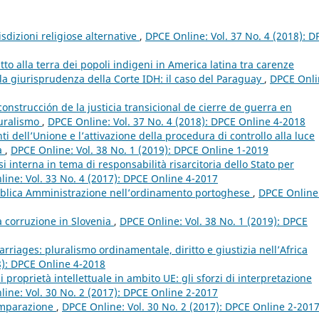
isdizioni religiose alternative
,
DPCE Online: Vol. 37 No. 4 (2018): D
itto alla terra dei popoli indigeni in America latina tra carenze
lla giurisprudenza della Corte IDH: il caso del Paraguay
,
DPCE Onli
construcción de la justicia transicional de cierre de guerra en
luralismo
,
DPCE Online: Vol. 37 No. 4 (2018): DPCE Online 4-2018
nti dell’Unione e l’attivazione della procedura di controllo alla luce
ia
,
DPCE Online: Vol. 38 No. 1 (2019): DPCE Online 1-2019
i interna in tema di responsabilità risarcitoria dello Stato per
ine: Vol. 33 No. 4 (2017): DPCE Online 4-2017
bblica Amministrazione nell’ordinamento portoghese
,
DPCE Online
la corruzione in Slovenia
,
DPCE Online: Vol. 38 No. 1 (2019): DPCE
rriages: pluralismo ordinamentale, diritto e giustizia nell’Africa
8): DPCE Online 4-2018
di proprietà intellettuale in ambito UE: gli sforzi di interpretazione
ine: Vol. 30 No. 2 (2017): DPCE Online 2-2017
omparazione
,
DPCE Online: Vol. 30 No. 2 (2017): DPCE Online 2-201