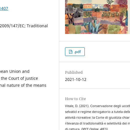
1407
 2009/147/EC; Traditional
.pdf
ropean Union and
Published
 the Court of justice
2021-10-12
ional nature of the means
How to Cite
Vitale, D. (2021). Conservazione degli uccell
selvatici e regime derogatorio a tutela dell
attività ricreative: la Corte di giustizia chiar
rilevanza di tradizionalità e selettività dei 
di cattura.
DPCE Online
,
48
(3).