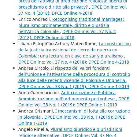
prova dell’attività di predicazione religiosa: libertà di
proselitismo o diritto alla privacy?
,
DPCE Online: Vol.
37 No. 4 (2018): DPCE Online 4-2018
Enrico Andreoli,
Recognising traditional marriages:
pluralismo ordinamentale, diritto e giustizia
nell’Africa coloniale
,
DPCE Online: Vol. 37 No. 4
(2018): DPCE Online 4-2018
Liliana Estupiñán Achury Mateo Romo,
La construcción
de la justicia transicional de cierre de guerra en
Colombia: una lectura en clave de sur y pluralismo
,
DPCE Online: Vol. 37 No. 4 (2018): DPCE Online 4-2018
Andrea Circolo,
Il rispetto dei valori fondanti
dell’Unione e l’attivazione della procedura di controllo
alla luce delle recenti vicende di Polonia e Ungheria
,
DPCE Online: Vol. 38 No. 1 (2019): DPCE Online 1-2019
Anna Ciammariconi,
Anti-corruzione e Pubblica
Amministrazione nell’ordinamento portoghese
,
DPCE
Online: Vol. 38 No. 1 (2019): DPCE Online 1-2019
Andrea Crismani,
I meccanismi di lotta alla corruzione
in Slovenia
,
DPCE Online: Vol. 38 No. 1 (2019): DPCE
Online 1-2019
Angelo Rinella,
Pluralismo giuridico e giurisdizioni
religiose alternative
,
DPCE Online: Vol. 37 No. 4