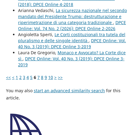
(2018): DPCE Online 4-2018
Arianna Vedaschi,
La sicurezza nazionale nel secondo
mandato del Presidente Trump: destrutturazione e
riperimetrazione di una categoria tradizionale
,
DPCE
Online: Vol. 74 No. 2 (2026): DPCE Online 2-2026
Angioletta Sperti,
Le Corti costituzionali tra tutela del
pluralismo e delle singole identità
,
DPCE Online: Vol.
40 No. 3 (2019): DPCE Online 3-2019
Laura De Gregorio,
Monaco e Avvocato? La Corte dice
sì
,
DPCE Online: Vol. 40 No. 3 (2019): DPCE Online 3-
2019
<<
<
1
2
3
4
5
6
7
8
9
10
>
>>
You may also
start an advanced similarity search
for this
article.