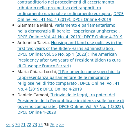
contraddittorio nei procedimenti di accertamento
tributario nella prospettiva dei rapporti tra
ordinamento nazionale e ordinamento europeo
,
DPCE
Online: Vol. 41 No. 4 (2019): DPCE Online 4-2019
Giammaria Milani,
Parlamento e parlamentarismo
nella democrazia illiberale: l’esperienza ungherese
,
DPCE Online: Vol. 41 No. 4 (2019): DPCE Online 4-2019
Antonello Tarzia,
Housing and land use policies in the
first two years of the Biden-Harris administration
,
DPCE Online: Vol. 56 No. Sp 1 (2023): The American
Presidency after two years of President Biden (a cura
di Giuseppe Franco Ferrari)
Maria Chiara Locchi,
Il Parlamento come specchio: la
rappresentanza parlamentare delle minoranze
religiose nel diritto comparato
,
DPCE Online: Vol. 41
No. 4 (2019): DPCE Online 4-2019
Daniele Camoni,
Il rinvio delle leggi, tra poteri del
Presidente della Repubblica e incidenza sulle forme di
governo comparate
,
DPCE Online: Vol. 57 No. 1 (2023):
DPCE Online 1-2023
<<
<
70
71
72
73
74
75
76
>
>>