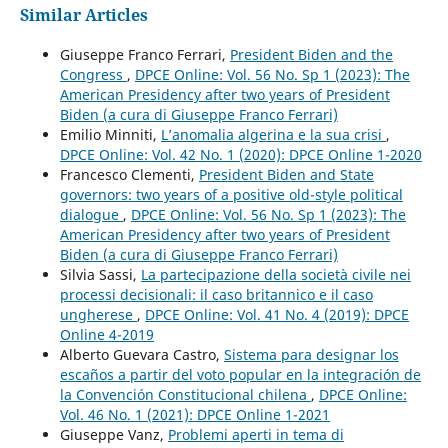
Similar Articles
Giuseppe Franco Ferrari,
President Biden and the
Congress
,
DPCE Online: Vol. 56 No. Sp 1 (2023): The
American Presidency after two years of President
Biden (a cura di Giuseppe Franco Ferrari)
Emilio Minniti,
L’anomalia algerina e la sua crisi
,
DPCE Online: Vol. 42 No. 1 (2020): DPCE Online 1-2020
Francesco Clementi,
President Biden and State
governors: two years of a positive old-style political
dialogue
,
DPCE Online: Vol. 56 No. Sp 1 (2023): The
American Presidency after two years of President
Biden (a cura di Giuseppe Franco Ferrari)
Silvia Sassi,
La partecipazione della società civile nei
processi decisionali: il caso britannico e il caso
ungherese
,
DPCE Online: Vol. 41 No. 4 (2019): DPCE
Online 4-2019
Alberto Guevara Castro,
Sistema para designar los
escaños a partir del voto popular en la integración de
la Convención Constitucional chilena
,
DPCE Online:
Vol. 46 No. 1 (2021): DPCE Online 1-2021
Giuseppe Vanz,
Problemi aperti in tema di