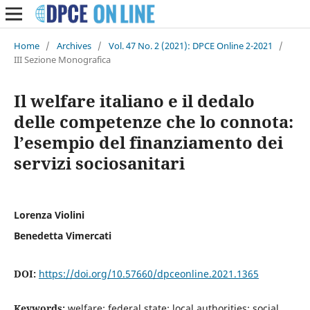
Home
/
Archives
/
Vol. 47 No. 2 (2021): DPCE Online 2-2021
/
III Sezione Monografica
Il welfare italiano e il dedalo
delle competenze che lo connota:
l’esempio del finanziamento dei
servizi sociosanitari
Lorenza Violini
Benedetta Vimercati
DOI:
https://doi.org/10.57660/dpceonline.2021.1365
Keywords:
welfare; federal state; local authorities; social