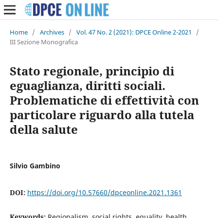
Home
/
Archives
/
Vol. 47 No. 2 (2021): DPCE Online 2-2021
/
III Sezione Monografica
Stato regionale, principio di
eguaglianza, diritti sociali.
Problematiche di effettività con
particolare riguardo alla tutela
della salute
Silvio Gambino
DOI:
https://doi.org/10.57660/dpceonline.2021.1361
Keywords:
Regionalism, social rights, equality, health