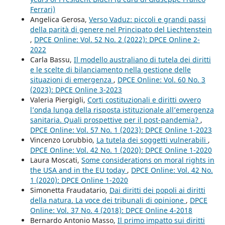
Ferrari)
Angelica Gerosa,
Verso Vaduz: piccoli e grandi passi
della parità di genere nel Principato del Liechtenstein
,
DPCE Online: Vol. 52 No. 2 (2022): DPCE Online 2-
2022
Carla Bassu,
Il modello australiano di tutela dei diritti
e le scelte di bilanciamento nella gestione delle
situazioni di emergenza
,
DPCE Online: Vol. 60 No. 3
(2023): DPCE Online 3-2023
Valeria Piergigli,
Corti costituzionali e diritti ovvero
l’onda lunga della risposta istituzionale all’emergenza
sanitaria. Quali prospettive per il post-pandemia?
,
DPCE Online: Vol. 57 No. 1 (2023): DPCE Online 1-2023
Vincenzo Lorubbio,
La tutela dei soggetti vulnerabili
,
DPCE Online: Vol. 42 No. 1 (2020): DPCE Online 1-2020
Laura Moscati,
Some considerations on moral rights in
the USA and in the EU today
,
DPCE Online: Vol. 42 No.
1 (2020): DPCE Online 1-2020
Simonetta Fraudatario,
Dai diritti dei popoli ai diritti
della natura. La voce dei tribunali di opinione
,
DPCE
Online: Vol. 37 No. 4 (2018): DPCE Online 4-2018
Bernardo Antonio Masso,
Il primo impatto sui diritti