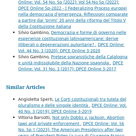
Online: Vol. 54 No. Sp (2022): Vol 54 No Sp (2022):
DPCE Online Sp-2022 - I Federalizing Process europei
nella democrazia d’emergenza. Riflessioni comparate
a partire dai ‘primi’ 20 anni della riforma del Titolo V
della Costituzione italiana
Silvio Gambino,
Democrazia e forme di governo nelle
esperienze costituzionali latinoamericane: derive
illiberali o degenerazioni autoritarie?
,
DPCE Online:
Vol. 44 No. 3 (2020): DPCE Online 3-2020
Silvio Gambino,
Pretese sovranistiche della Catalogna
e unità indissolubile della Nazione spagnola
,
DPCE
Online: Vol. 31 No. 3 (2017): DPCE Online 3-2017
Similar Articles
Angioletta Sperti,
Le Corti costituzionali tra tutela del
pluralismo e delle singole identità
,
DPCE Online: Vol.
40 No. 3 (2019): DPCE Online 3-2019
Vittoria Barsotti,
Not only Dobbs v. Jackson. Abortion
laws and private enforcement
,
DPCE Online: Vol. 56
No. Sp 1 (2023): The American Presidency after two
years of President Biden (a cura di Giuseppe Franco