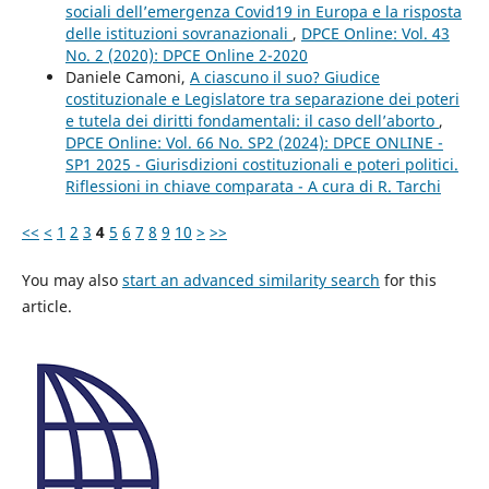
sociali dell’emergenza Covid19 in Europa e la risposta
delle istituzioni sovranazionali
,
DPCE Online: Vol. 43
No. 2 (2020): DPCE Online 2-2020
Daniele Camoni,
A ciascuno il suo? Giudice
costituzionale e Legislatore tra separazione dei poteri
e tutela dei diritti fondamentali: il caso dell’aborto
,
DPCE Online: Vol. 66 No. SP2 (2024): DPCE ONLINE -
SP1 2025 - Giurisdizioni costituzionali e poteri politici.
Riflessioni in chiave comparata - A cura di R. Tarchi
<<
<
1
2
3
4
5
6
7
8
9
10
>
>>
You may also
start an advanced similarity search
for this
article.