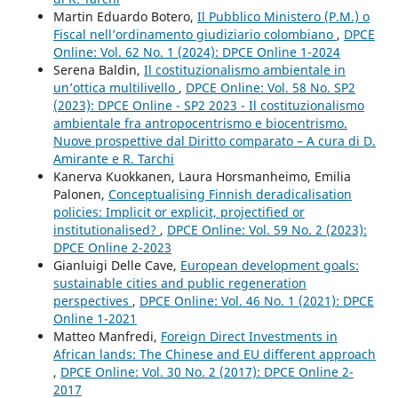
Martin Eduardo Botero,
Il Pubblico Ministero (P.M.) o
Fiscal nell’ordinamento giudiziario colombiano
,
DPCE
Online: Vol. 62 No. 1 (2024): DPCE Online 1-2024
Serena Baldin,
Il costituzionalismo ambientale in
un’ottica multilivello
,
DPCE Online: Vol. 58 No. SP2
(2023): DPCE Online - SP2 2023 - Il costituzionalismo
ambientale fra antropocentrismo e biocentrismo.
Nuove prospettive dal Diritto comparato – A cura di D.
Amirante e R. Tarchi
Kanerva Kuokkanen, Laura Horsmanheimo, Emilia
Palonen,
Conceptualising Finnish deradicalisation
policies: Implicit or explicit, projectified or
institutionalised?
,
DPCE Online: Vol. 59 No. 2 (2023):
DPCE Online 2-2023
Gianluigi Delle Cave,
European development goals:
sustainable cities and public regeneration
perspectives
,
DPCE Online: Vol. 46 No. 1 (2021): DPCE
Online 1-2021
Matteo Manfredi,
Foreign Direct Investments in
African lands: The Chinese and EU different approach
,
DPCE Online: Vol. 30 No. 2 (2017): DPCE Online 2-
2017