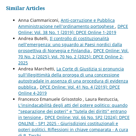
Similar Articles
Anna Ciammariconi,
Anti-corruzione e Pubblica
Amministrazione nell’ordinamento portoghese
,
DPCE
Online: Vol. 38 No. 1 (2019): DPCE Online 1-2019
Andrea Butelli,
Il controllo di costituzionalità
nell’emergenza: uno sguardo ai Paesi nordici dalla
prospettiva di Norvegia e Finlandia
,
DPCE Online: Vol.
70 No. 2 (2025): Vol. 70 No. 2 (2025): DPCE Online 2-
2025
Andrea Marchetti,
La Corte di Giustizia si pronuncia
sull’illegittimità della proroga di una concessione
autostradale in assenza di una procedura di evidenza
pubblica
,
DPCE Online: Vol. 41 No. 4 (2019): DPCE
Online 4-2019
Francesco Emanuele Grisostolo , Laura Restuccia,
L’insindacabilità degli atti del potere politico: quando
“separazione dei poteri” e “tutela dei diritti” entrano
in tensione
,
DPCE Online: Vol. 66 No. SP2 (2024): DPCE
ONLINE - SP1 2025 - Giurisdizioni costituzionali e
poteri politici. Riflessioni in chiave comparata - A cura
di R. Tarchi