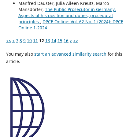
Manfred Dauster, Julia Aileen Kreutz, Marco
Mansdörfer,
The Public Prosecutor in Germany.
Aspects of his position and duties, procedural
principles
,
DPCE Online: Vol. 62 No. 1 (2024): DPCE
Online 1-2024
<<
<
7
8
9
10
11
12
13
14
15
16
>
>>
You may also
start an advanced similarity search
for this
article.