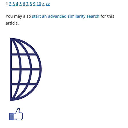
1
2
3
4
5
6
7
8
9
10
>
>>
You may also
start an advanced similarity search
for this
article.