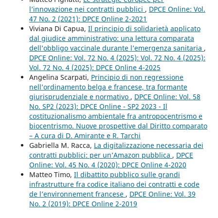
l’innovazione nei contratti pubblici
,
DPCE Online: Vol.
47 No. 2 (2021): DPCE Online 2-2021
Viviana Di Capua,
Il principio di solidarietà applicato
dal giudice amministrativo: una lettura comparata
dell’obbligo vaccinale durante l’emergenza sanitaria
,
DPCE Online: Vol. 72 No. 4 (2025): Vol. 72 No. 4 (2025):
Vol. 72 No. 4 (2025): DPCE Online 4-2025
Angelina Scarpati,
Principio di non regressione
nell’ordinamento belga e francese, tra formante
giurisprudenziale e normativo
,
DPCE Online: Vol. 58
No. SP2 (2023): DPCE Online - SP2 2023 - Il
costituzionalismo ambientale fra antropocentrismo e
biocentrismo. Nuove prospettive dal Diritto comparato
– A cura di D. Amirante e R. Tarchi
Gabriella M. Racca,
La digitalizzazione necessaria dei
contratti pubblici: per un’Amazon pubblica
,
DPCE
Online: Vol. 45 No. 4 (2020): DPCE Online 4-2020
Matteo Timo,
Il dibattito pubblico sulle grandi
infrastrutture fra codice italiano dei contratti e code
de l’environnement francese
,
DPCE Online: Vol. 39
No. 2 (2019): DPCE Online 2-2019