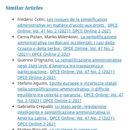
Similar Articles
Fredéric Colin,
Les risques de la simplification
administrative en matière d’accès aux droits
,
DPCE
Online: Vol. 47 No. 2 (2021): DPCE Online 2-2021
Carna Pistan, Marko Milenkovic,
La semplificazione
amministrativa nei Balcani occidentali: i casi della
Croazia e della Serbia
,
DPCE Online: Vol. 47 No. 2
(2021): DPCE Online 2-2021
Guerino D’Ignazio,
La semplificazione amministrativa
negli Stati Uniti d’America tra trasparenza e
partecipazione
,
DPCE Online: Vol. 47 No. 2 (2021):
DPCE Online 2-2021
Stefano Agusto,
Spinte europee e incertezze statali
nella semplificazione amministrativa: il difficile
equilibrio tra celerità e garanzia
,
DPCE Online: Vol. 47
No. 2 (2021): DPCE Online 2-2021
Gabriella Crepaldi,
Lo Stato agile: regolazione
intelligente e semplificazione amministrativa in
America Latina
,
DPCE Online: Vol. 47 No. 2 (2021):
DPCE Online 2-2021
Matteo Pignatti,
Le strategie europee per