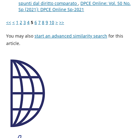
spunti dal diritto comparato
,
DPCE Online: Vol. 50 No.
Sp (2021): DPCE Online Sp-2021
<<
<
1
2
3
4
5
6
7
8
9
10
>
>>
You may also
start an advanced similarity search
for this
article.