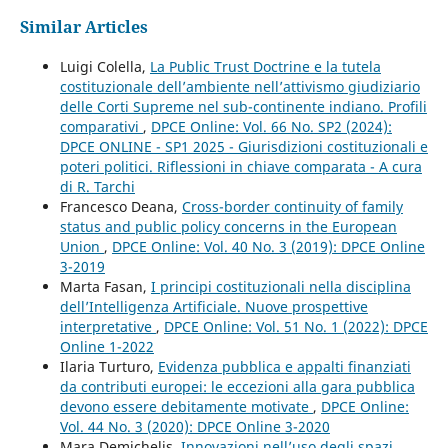
Similar Articles
Luigi Colella,
La Public Trust Doctrine e la tutela
costituzionale dell’ambiente nell’attivismo giudiziario
delle Corti Supreme nel sub-continente indiano. Profili
comparativi
,
DPCE Online: Vol. 66 No. SP2 (2024):
DPCE ONLINE - SP1 2025 - Giurisdizioni costituzionali e
poteri politici. Riflessioni in chiave comparata - A cura
di R. Tarchi
Francesco Deana,
Cross-border continuity of family
status and public policy concerns in the European
Union
,
DPCE Online: Vol. 40 No. 3 (2019): DPCE Online
3-2019
Marta Fasan,
I principi costituzionali nella disciplina
dell’Intelligenza Artificiale. Nuove prospettive
interpretative
,
DPCE Online: Vol. 51 No. 1 (2022): DPCE
Online 1-2022
Ilaria Turturo,
Evidenza pubblica e appalti finanziati
da contributi europei: le eccezioni alla gara pubblica
devono essere debitamente motivate
,
DPCE Online:
Vol. 44 No. 3 (2020): DPCE Online 3-2020
Mara Demichelis,
Innovazioni nell’uso degli spazi