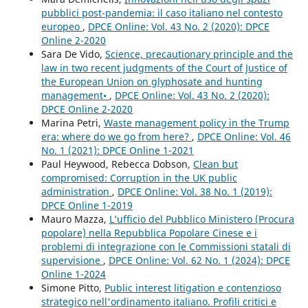
pubblici post-pandemia: il caso italiano nel contesto
europeo
,
DPCE Online: Vol. 43 No. 2 (2020): DPCE
Online 2-2020
Sara De Vido,
Science, precautionary principle and the
law in two recent judgments of the Court of Justice of
the European Union on glyphosate and hunting
management•
,
DPCE Online: Vol. 43 No. 2 (2020):
DPCE Online 2-2020
Marina Petri,
Waste management policy in the Trump
era: where do we go from here?
,
DPCE Online: Vol. 46
No. 1 (2021): DPCE Online 1-2021
Paul Heywood, Rebecca Dobson,
Clean but
compromised: Corruption in the UK public
administration
,
DPCE Online: Vol. 38 No. 1 (2019):
DPCE Online 1-2019
Mauro Mazza,
L’ufficio del Pubblico Ministero (Procura
popolare) nella Repubblica Popolare Cinese e i
problemi di integrazione con le Commissioni statali di
supervisione
,
DPCE Online: Vol. 62 No. 1 (2024): DPCE
Online 1-2024
Simone Pitto,
Public interest litigation e contenzioso
strategico nell'ordinamento italiano. Profili critici e