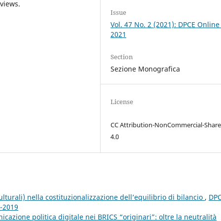
eviews.
Issue
Vol. 47 No. 2 (2021): DPCE Online
2021
Section
Sezione Monografica
License
CC Attribution-NonCommercial-Share
4.0
culturali) nella costituzionalizzazione dell’equilibrio di bilancio
,
DP
2-2019
cazione politica digitale nei BRICS “originari”: oltre la neutralità