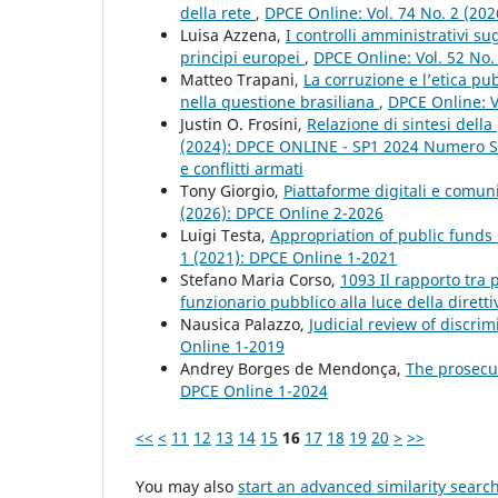
della rete
,
DPCE Online: Vol. 74 No. 2 (20
Luisa Azzena,
I controlli amministrativi s
principi europei
,
DPCE Online: Vol. 52 No.
Matteo Trapani,
La corruzione e l’etica pub
nella questione brasiliana
,
DPCE Online: V
Justin O. Frosini,
Relazione di sintesi della
(2024): DPCE ONLINE - SP1 2024 Numero Spe
e conflitti armati
Tony Giorgio,
Piattaforme digitali e comuni
(2026): DPCE Online 2-2026
Luigi Testa,
Appropriation of public funds
1 (2021): DPCE Online 1-2021
Stefano Maria Corso,
1093 Il rapporto tra
funzionario pubblico alla luce della diretti
Nausica Palazzo,
Judicial review of discri
Online 1-2019
Andrey Borges de Mendonça,
The prosecut
DPCE Online 1-2024
<<
<
11
12
13
14
15
16
17
18
19
20
>
>>
You may also
start an advanced similarity searc