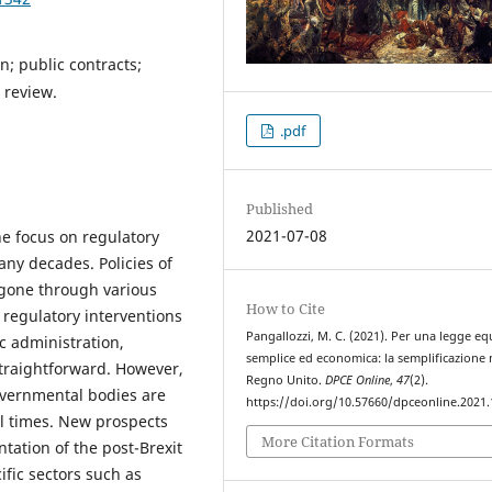
on; public contracts;
 review.
.pdf
Published
2021-07-08
e focus on regulatory
any decades. Policies of
 gone through various
How to Cite
regulatory interventions
Pangallozzi, M. C. (2021). Per una legge eq
c administration,
semplice ed economica: la semplificazione 
traightforward. However,
Regno Unito.
DPCE Online
,
47
(2).
overnmental bodies are
https://doi.org/10.57660/dpceonline.2021
cal times. New prospects
More Citation Formats
tation of the post-Brexit
ific sectors such as