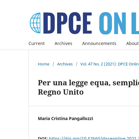
Current
Archives
Announcements
About
Home
/
Archives
/
Vol. 47 No. 2 (2021): DPCE Onli
Per una legge equa, sempli
Regno Unito
Maria Cristina Pangallozzi
DOI:
https://doi.org/10.57660/dpceonline.2021.