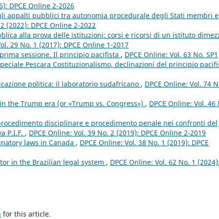
26): DPCE Online 2-2026
ugli appalti pubblici tra autonomia procedurale degli Stati membri e
 2 (2022): DPCE Online 2-2022
blica alla prova delle istituzioni: corsi e ricorsi di un istituto dimez
ol. 29 No. 1 (2017): DPCE Online 1-2017
 prima sessione. Il principio pacifista
,
DPCE Online: Vol. 63 No. SP1
ciale Pescara Costituzionalismo, declinazioni del principio pacifi
cazione politica: il laboratorio sudafricano
,
DPCE Online: Vol. 74 N
 in the Trump era (or «Trump vs. Congress»)
,
DPCE Online: Vol. 46 
 procedimento disciplinare e procedimento penale nei confronti del
va P.I.F.
,
DPCE Online: Vol. 39 No. 2 (2019): DPCE Online 2-2019
minatory laws in Canada
,
DPCE Online: Vol. 38 No. 1 (2019): DPCE
or in the Brazilian legal system
,
DPCE Online: Vol. 62 No. 1 (2024)
h
for this article.