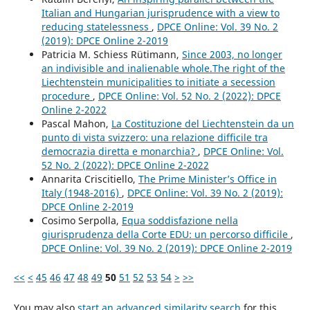
Italian and Hungarian jurisprudence with a view to
reducing statelessness
,
DPCE Online: Vol. 39 No. 2
(2019): DPCE Online 2-2019
Patricia M. Schiess Rütimann,
Since 2003, no longer
an indivisible and inalienable whole.The right of the
Liechtenstein municipalities to initiate a secession
procedure
,
DPCE Online: Vol. 52 No. 2 (2022): DPCE
Online 2-2022
Pascal Mahon,
La Costituzione del Liechtenstein da un
punto di vista svizzero: una relazione difficile tra
democrazia diretta e monarchia?
,
DPCE Online: Vol.
52 No. 2 (2022): DPCE Online 2-2022
Annarita Criscitiello,
The Prime Minister’s Office in
Italy (1948-2016)
,
DPCE Online: Vol. 39 No. 2 (2019):
DPCE Online 2-2019
Cosimo Serpolla,
Equa soddisfazione nella
giurisprudenza della Corte EDU: un percorso difficile
,
DPCE Online: Vol. 39 No. 2 (2019): DPCE Online 2-2019
<<
<
45
46
47
48
49
50
51
52
53
54
>
>>
You may also
start an advanced similarity search
for this