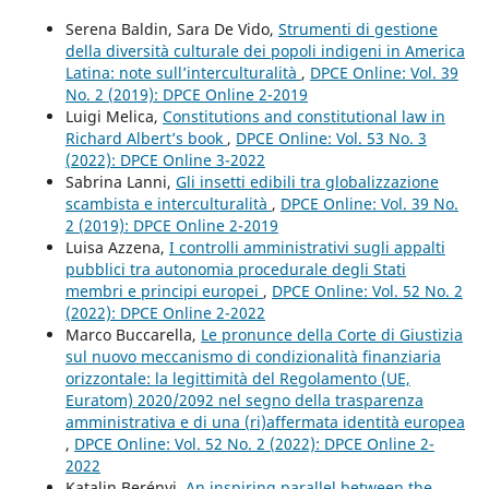
Serena Baldin, Sara De Vido,
Strumenti di gestione
della diversità culturale dei popoli indigeni in America
Latina: note sull’interculturalità
,
DPCE Online: Vol. 39
No. 2 (2019): DPCE Online 2-2019
Luigi Melica,
Constitutions and constitutional law in
Richard Albert’s book
,
DPCE Online: Vol. 53 No. 3
(2022): DPCE Online 3-2022
Sabrina Lanni,
Gli insetti edibili tra globalizzazione
scambista e interculturalità
,
DPCE Online: Vol. 39 No.
2 (2019): DPCE Online 2-2019
Luisa Azzena,
I controlli amministrativi sugli appalti
pubblici tra autonomia procedurale degli Stati
membri e principi europei
,
DPCE Online: Vol. 52 No. 2
(2022): DPCE Online 2-2022
Marco Buccarella,
Le pronunce della Corte di Giustizia
sul nuovo meccanismo di condizionalità finanziaria
orizzontale: la legittimità del Regolamento (UE,
Euratom) 2020/2092 nel segno della trasparenza
amministrativa e di una (ri)affermata identità europea
,
DPCE Online: Vol. 52 No. 2 (2022): DPCE Online 2-
2022
Katalin Berényi,
An inspiring parallel between the