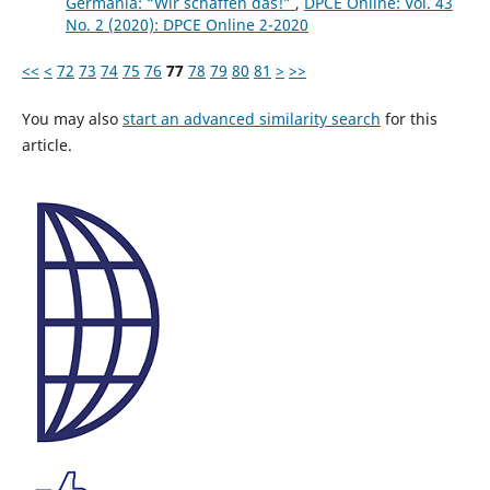
Germania: “Wir schaffen das!”
,
DPCE Online: Vol. 43
No. 2 (2020): DPCE Online 2-2020
<<
<
72
73
74
75
76
77
78
79
80
81
>
>>
You may also
start an advanced similarity search
for this
article.