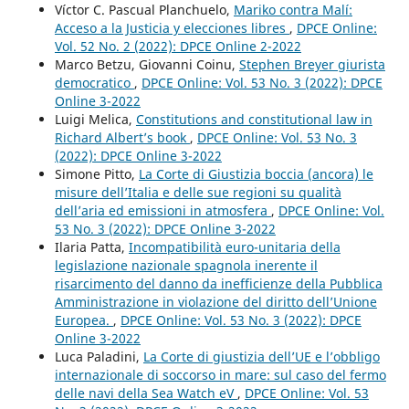
Víctor C. Pascual Planchuelo,
Mariko contra Malí:
Acceso a la Justicia y elecciones libres
,
DPCE Online:
Vol. 52 No. 2 (2022): DPCE Online 2-2022
Marco Betzu, Giovanni Coinu,
Stephen Breyer giurista
democratico
,
DPCE Online: Vol. 53 No. 3 (2022): DPCE
Online 3-2022
Luigi Melica,
Constitutions and constitutional law in
Richard Albert’s book
,
DPCE Online: Vol. 53 No. 3
(2022): DPCE Online 3-2022
Simone Pitto,
La Corte di Giustizia boccia (ancora) le
misure dell’Italia e delle sue regioni su qualità
dell’aria ed emissioni in atmosfera
,
DPCE Online: Vol.
53 No. 3 (2022): DPCE Online 3-2022
Ilaria Patta,
Incompatibilità euro-unitaria della
legislazione nazionale spagnola inerente il
risarcimento del danno da inefficienze della Pubblica
Amministrazione in violazione del diritto dell’Unione
Europea.
,
DPCE Online: Vol. 53 No. 3 (2022): DPCE
Online 3-2022
Luca Paladini,
La Corte di giustizia dell’UE e l’obbligo
internazionale di soccorso in mare: sul caso del fermo
delle navi della Sea Watch eV
,
DPCE Online: Vol. 53