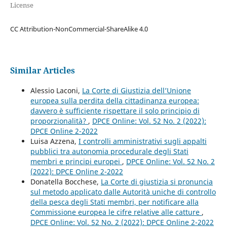
License
CC Attribution-NonCommercial-ShareAlike 4.0
Similar Articles
Alessio Laconi,
La Corte di Giustizia dell’Unione
europea sulla perdita della cittadinanza europea:
davvero è sufficiente rispettare il solo principio di
proporzionalità?
,
DPCE Online: Vol. 52 No. 2 (2022):
DPCE Online 2-2022
Luisa Azzena,
I controlli amministrativi sugli appalti
pubblici tra autonomia procedurale degli Stati
membri e principi europei
,
DPCE Online: Vol. 52 No. 2
(2022): DPCE Online 2-2022
Donatella Bocchese,
La Corte di giustizia si pronuncia
sul metodo applicato dalle Autorità uniche di controllo
della pesca degli Stati membri, per notificare alla
Commissione europea le cifre relative alle catture
,
DPCE Online: Vol. 52 No. 2 (2022): DPCE Online 2-2022