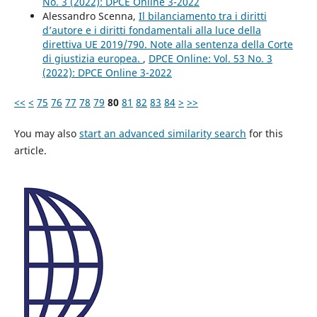
No. 3 (2022): DPCE Online 3-2022
Alessandro Scenna,
Il bilanciamento tra i diritti
d’autore e i diritti fondamentali alla luce della
direttiva UE 2019/790. Note alla sentenza della Corte
di giustizia europea.
,
DPCE Online: Vol. 53 No. 3
(2022): DPCE Online 3-2022
<<
<
75
76
77
78
79
80
81
82
83
84
>
>>
You may also
start an advanced similarity search
for this
article.