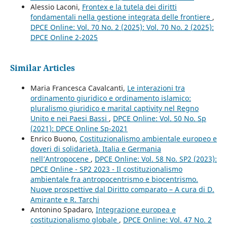
Alessio Laconi,
Frontex e la tutela dei diritti
fondamentali nella gestione integrata delle frontiere
,
DPCE Online: Vol. 70 No. 2 (2025): Vol. 70 No. 2 (2025):
DPCE Online 2-2025
Similar Articles
Maria Francesca Cavalcanti,
Le interazioni tra
ordinamento giuridico e ordinamento islamico:
pluralismo giuridico e marital captivity nel Regno
Unito e nei Paesi Bassi
,
DPCE Online: Vol. 50 No. Sp
(2021): DPCE Online Sp-2021
Enrico Buono,
Costituzionalismo ambientale europeo e
doveri di solidarietà. Italia e Germania
nell’Antropocene
,
DPCE Online: Vol. 58 No. SP2 (2023):
DPCE Online - SP2 2023 - Il costituzionalismo
ambientale fra antropocentrismo e biocentrismo.
Nuove prospettive dal Diritto comparato – A cura di D.
Amirante e R. Tarchi
Antonino Spadaro,
Integrazione europea e
costituzionalismo globale
,
DPCE Online: Vol. 47 No. 2