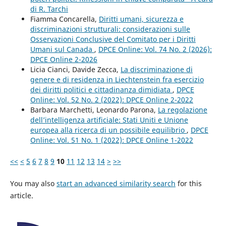
di R. Tarchi
Fiamma Concarella,
Diritti umani, sicurezza e
discriminazioni strutturali: considerazioni sulle
Osservazioni Conclusive del Comitato per i Diritti
Umani sul Canada
,
DPCE Online: Vol. 74 No. 2 (2026):
DPCE Online 2-2026
Licia Cianci, Davide Zecca,
La discriminazione di
genere e di residenza in Liechtenstein fra esercizio
dei diritti politici e cittadinanza dimidiata
,
DPCE
Online: Vol. 52 No. 2 (2022): DPCE Online 2-2022
Barbara Marchetti, Leonardo Parona,
La regolazione
dell’intelligenza artificiale: Stati Uniti e Unione
europea alla ricerca di un possibile equilibrio
,
DPCE
Online: Vol. 51 No. 1 (2022): DPCE Online 1-2022
<<
<
5
6
7
8
9
10
11
12
13
14
>
>>
You may also
start an advanced similarity search
for this
article.