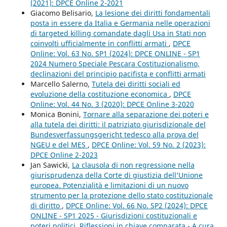
(2021): DPCE Online 2-2021
Giacomo Belisario,
La lesione dei diritti fondamentali
posta in essere da Italia e Germania nelle operazioni
di targeted killing comandate dagli Usa in Stati non
coinvolti ufficialmente in conflitti armati
,
DPCE
Online: Vol. 63 No. SP1 (2024): DPCE ONLINE - SP1
2024 Numero Speciale Pescara Costituzionalismo,
declinazioni del principio pacifista e conflitti armati
Marcello Salerno,
Tutela dei diritti sociali ed
evoluzione della costituzione economica
,
DPCE
Online: Vol. 44 No. 3 (2020): DPCE Online 3-2020
Monica Bonini,
Tornare alla separazione dei poteri e
alla tutela dei diritti: il patriziato giurisdizionale del
Bundesverfassungsgericht tedesco alla prova del
NGEU e del MES
,
DPCE Online: Vol. 59 No. 2 (2023):
DPCE Online 2-2023
Jan Sawicki,
La clausola di non regressione nella
giurisprudenza della Corte di giustizia dell’Unione
europea. Potenzialità e limitazioni di un nuovo
strumento per la protezione dello stato costituzionale
di diritto
,
DPCE Online: Vol. 66 No. SP2 (2024): DPCE
ONLINE - SP1 2025 - Giurisdizioni costituzionali e
poteri politici. Riflessioni in chiave comparata - A cura