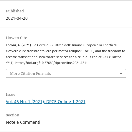
Published
2021-04-20
How to Cite
Laconi, A. (2021). La Corte di Giustizia dell’Unione Europea e la libertà di
ricevere cure transfrontaliere per motivi religiosi: The ECJ and the freedom to
receive transnational healthcare services for a religious choice.
DPCE Online
,
46
(1). https://doi.org/10.57660/dpceonline.2021.1311
More Citation Formats
Issue
Vol. 46 No. 1 (2021): DPCE Online 1-2021
Section
Note e Commenti