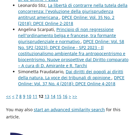
Leonardo Stiz,
La libertà di contrarre nella tutela della
concorrenza: l’evoluzione della giurisprudenza
antitrust americana
,
DPCE Online: Vol. 35 No. 2
(2018): DPCE Online 2-2018
Angelina Scarpati,
Principio di non regressione
nell’ordinamento belga e francese, tra formante
giurisprudenziale e normativo
,
DPCE Online: Vol. 58
No. SP2 (2023): DPCE Online - SP2 2023 - Il
costituzionalismo ambientale fra antropocentrismo e
biocentrismo. Nuove prospettive dal Diritto comparato
– A cura di D. Amirante e R. Tarchi
Simonetta Fraudatario,
Dai diritti dei popoli ai diritti
della natura. La voce dei tribunali di opinione
,
DPCE
Online: Vol. 37 No. 4 (2018): DPCE Online 4-2018
<<
<
7
8
9
10
11
12
13
14
15
16
>
>>
You may also
start an advanced similarity search
for this
article.