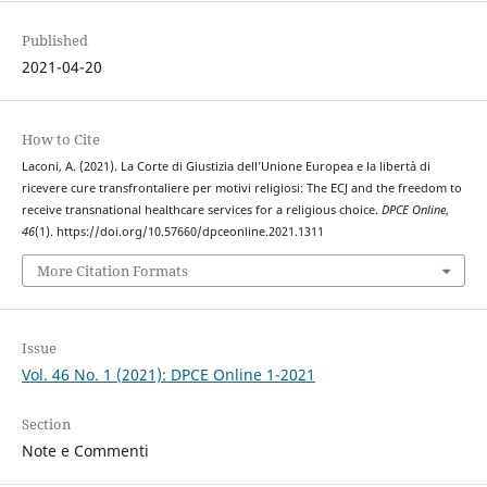
Published
2021-04-20
How to Cite
Laconi, A. (2021). La Corte di Giustizia dell’Unione Europea e la libertà di
ricevere cure transfrontaliere per motivi religiosi: The ECJ and the freedom to
receive transnational healthcare services for a religious choice.
DPCE Online
,
46
(1). https://doi.org/10.57660/dpceonline.2021.1311
More Citation Formats
Issue
Vol. 46 No. 1 (2021): DPCE Online 1-2021
Section
Note e Commenti