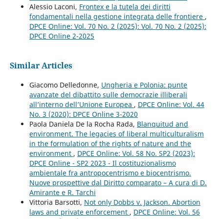
Alessio Laconi,
Frontex e la tutela dei diritti
fondamentali nella gestione integrata delle frontiere
,
DPCE Online: Vol. 70 No. 2 (2025): Vol. 70 No. 2 (2025):
DPCE Online 2-2025
Similar Articles
Giacomo Delledonne,
Ungheria e Polonia: punte
avanzate del dibattito sulle democrazie illiberali
all’interno dell’Unione Europea
,
DPCE Online: Vol. 44
No. 3 (2020): DPCE Online 3-2020
Paola Daniela De la Rocha Rada,
Blanquitud and
environment. The legacies of liberal multiculturalism
in the formulation of the rights of nature and the
environment
,
DPCE Online: Vol. 58 No. SP2 (2023):
DPCE Online - SP2 2023 - Il costituzionalismo
ambientale fra antropocentrismo e biocentrismo.
Nuove prospettive dal Diritto comparato – A cura di D.
Amirante e R. Tarchi
Vittoria Barsotti,
Not only Dobbs v. Jackson. Abortion
laws and private enforcement
,
DPCE Online: Vol. 56