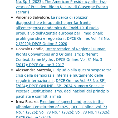
No. Sp 1 (2023): The American Presidency after two
years of President Biden (a cura di Giuseppe Franco
Ferrari)
Vincenzo Salvatore,
La ricerca di soluzioni
diagnostiche e terapeutiche per far fronte
all’emergenza pandemica da Covid-19. Il ruolo
propulsivo dell’Agenzia europea per i medicinali:
profili giuridici e regolatori
,
DPCE Online: Vol. 43 No.
2 (2020): DPCE Online 2-2020
Gonzalo Candia,
Interpretation of Regional Human
Rights Conventions and Originalism: Different
Context, Same Myths
,
DPCE Online: Vol. 31 No. 3
(2017): DPCE Online 3-2017
Alessandra Mazzola,
Il ripudio alla guerra sospeso tra
crisi della democrazia interna e mutamento delle
regole internazionali
,
DPCE Online: Vol. 63 No. SP1
(2024): DPCE ONLINE - SP1 2024 Numero Speciale
Pescara Costituzionalismo, declinazioni del principio
pacifista e conflitti armati
Irma Baraku,
Freedom of speech and press in the
Albanian Constitution of 1925
,
DPCE Online: Vol. 73
No. 1 (2026): Vol. 73 No. 1 (2026): Vol. 73 No. 1 (2026):
DPCE Online 1-2026