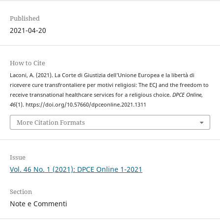
Published
2021-04-20
How to Cite
Laconi, A. (2021). La Corte di Giustizia dell’Unione Europea e la libertà di
ricevere cure transfrontaliere per motivi religiosi: The ECJ and the freedom to
receive transnational healthcare services for a religious choice.
DPCE Online
,
46
(1). https://doi.org/10.57660/dpceonline.2021.1311
More Citation Formats
Issue
Vol. 46 No. 1 (2021): DPCE Online 1-2021
Section
Note e Commenti