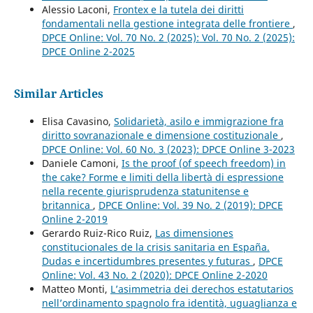
Alessio Laconi,
Frontex e la tutela dei diritti
fondamentali nella gestione integrata delle frontiere
,
DPCE Online: Vol. 70 No. 2 (2025): Vol. 70 No. 2 (2025):
DPCE Online 2-2025
Similar Articles
Elisa Cavasino,
Solidarietà, asilo e immigrazione fra
diritto sovranazionale e dimensione costituzionale
,
DPCE Online: Vol. 60 No. 3 (2023): DPCE Online 3-2023
Daniele Camoni,
Is the proof (of speech freedom) in
the cake? Forme e limiti della libertà di espressione
nella recente giurisprudenza statunitense e
britannica
,
DPCE Online: Vol. 39 No. 2 (2019): DPCE
Online 2-2019
Gerardo Ruiz-Rico Ruiz,
Las dimensiones
constitucionales de la crisis sanitaria en España.
Dudas e incertidumbres presentes y futuras
,
DPCE
Online: Vol. 43 No. 2 (2020): DPCE Online 2-2020
Matteo Monti,
L’asimmetria dei derechos estatutarios
nell’ordinamento spagnolo fra identità, uguaglianza e