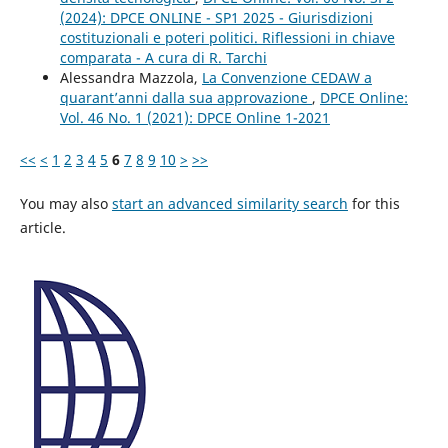
(2024): DPCE ONLINE - SP1 2025 - Giurisdizioni
costituzionali e poteri politici. Riflessioni in chiave
comparata - A cura di R. Tarchi
Alessandra Mazzola,
La Convenzione CEDAW a
quarant’anni dalla sua approvazione
,
DPCE Online:
Vol. 46 No. 1 (2021): DPCE Online 1-2021
<<
<
1
2
3
4
5
6
7
8
9
10
>
>>
You may also
start an advanced similarity search
for this
article.