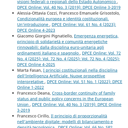
visioni federali o regionali dello Estado Autonomico
,
DPCE Online: Vol. 40 No. 3 (2019): DPCE Online 3-2019
Alessia-Ottavia Cozzi, Francesco Emanuele Grisostolo,
Condizionalità europea e identità costituzionali.
Un’introduzione
,
DPCE Online: Vol. 61 No. 4 (2023):
DPCE Online 4-2023
Giacomo Giorgini Pignatiello,
Emergenza energetica,
principio di solidarietà e comunità energetiche
rinnovabili: dalla disciplina euro-unitaria agli
ordinamenti italiano e spagnolo
,
DPCE Online: Vol. 72
No. 4 (2025): Vol. 72 No. 4 (2025): Vol. 72 No. 4 (2025):
DPCE Online 4-2025
Marta Fasan,
I principi costituzionali nella disciplina
dell’Intelligenza Artificiale. Nuove prospettive
interpretative
,
DPCE Online: Vol. 51 No. 1 (2022): DPCE
Online 1-2022
Francesco Deana,
Cross-border continuity of family
status and public policy concerns in the European
Union
,
DPCE Online: Vol. 40 No. 3 (2019): DPCE Online
3-2019
Francesco Cirillo,
Il principio di proporzionalità
nell’ambiente digitale: modelli di bilanciamento e
densità tecnologica
,
DPCE Online: Vol. 66 No. SP2