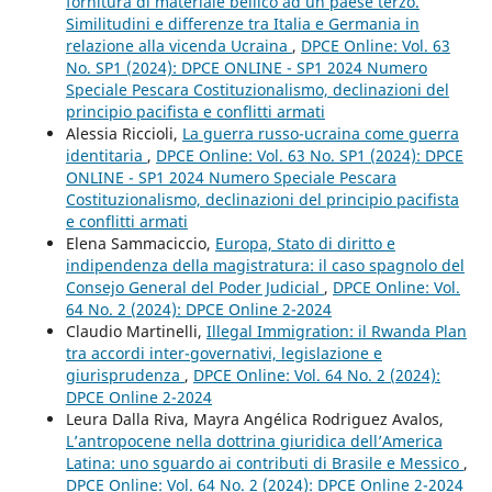
fornitura di materiale bellico ad un paese terzo.
Similitudini e differenze tra Italia e Germania in
relazione alla vicenda Ucraina
,
DPCE Online: Vol. 63
No. SP1 (2024): DPCE ONLINE - SP1 2024 Numero
Speciale Pescara Costituzionalismo, declinazioni del
principio pacifista e conflitti armati
Alessia Riccioli,
La guerra russo-ucraina come guerra
identitaria
,
DPCE Online: Vol. 63 No. SP1 (2024): DPCE
ONLINE - SP1 2024 Numero Speciale Pescara
Costituzionalismo, declinazioni del principio pacifista
e conflitti armati
Elena Sammaciccio,
Europa, Stato di diritto e
indipendenza della magistratura: il caso spagnolo del
Consejo General del Poder Judicial
,
DPCE Online: Vol.
64 No. 2 (2024): DPCE Online 2-2024
Claudio Martinelli,
Illegal Immigration: il Rwanda Plan
tra accordi inter-governativi, legislazione e
giurisprudenza
,
DPCE Online: Vol. 64 No. 2 (2024):
DPCE Online 2-2024
Leura Dalla Riva, Mayra Angélica Rodriguez Avalos,
L’antropocene nella dottrina giuridica dell’America
Latina: uno sguardo ai contributi di Brasile e Messico
,
DPCE Online: Vol. 64 No. 2 (2024): DPCE Online 2-2024