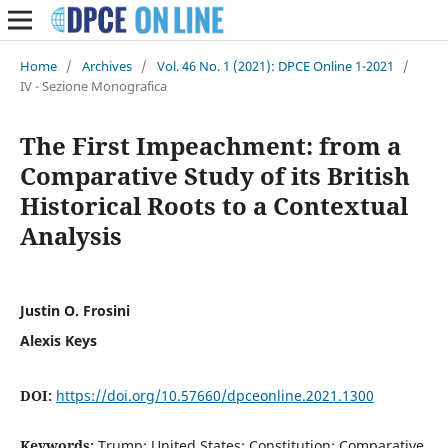
Home
/
Archives
/
Vol. 46 No. 1 (2021): DPCE Online 1-2021
/
IV - Sezione Monografica
The First Impeachment: from a
Comparative Study of its British
Historical Roots to a Contextual
Analysis
Justin O. Frosini
Alexis Keys
DOI:
https://doi.org/10.57660/dpceonline.2021.1300
Keywords:
Trump; United States; Constitution; Comparative