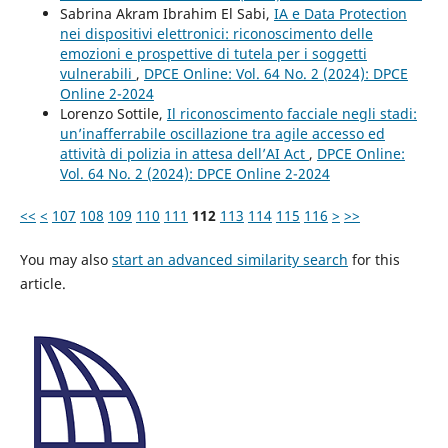
Sabrina Akram Ibrahim El Sabi,
IA e Data Protection
nei dispositivi elettronici: riconoscimento delle
emozioni e prospettive di tutela per i soggetti
vulnerabili
,
DPCE Online: Vol. 64 No. 2 (2024): DPCE
Online 2-2024
Lorenzo Sottile,
Il riconoscimento facciale negli stadi:
un’inafferrabile oscillazione tra agile accesso ed
attività di polizia in attesa dell’AI Act
,
DPCE Online:
Vol. 64 No. 2 (2024): DPCE Online 2-2024
<<
<
107
108
109
110
111
112
113
114
115
116
>
>>
You may also
start an advanced similarity search
for this
article.