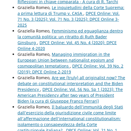
Riflessioni in chiave comparata - A cura di R. Tarchi
Graziella Romeo,
Le inquietudini della Corte Suprema:
a prima lettura di Trump v. CASA
,
DPCE Online: Vol.
71 No. 3 (2025): Vol. 71 No. 3 (2025): DPCE Online 3-
2025
Graziella Romeo,
Femminismo ed eguaglianza dentro
la comunità politica: un ritratto di Ruth Bader
Ginsburg
,
DPCE Online: Vol. 45 No. 4 (2020): DPCE
Online 4-2020
Graziella Romeo,
Managing immigration in the
European Union between nationalist egoism and
cosmopolitan temptations
,
DPCE Online: Vol. 39 No. 2
(2019): DPCE Online 2-2019
Graziella Romeo,
Are we (truly) all originalist now? The
debate on constitutional interpretation and the Biden
Presidency
,
DPCE Online: Vol. 56 No. Sp 1 (2023): The
American Presidency after two years of President
Biden (a cura di Giuseppe Franco Ferrari)
Graziella Romeo,
Il baluardo dell’immunità degli Stati
dall’esercizio della giurisdizione civile come limite
all’affermazione dell’international constitutionalism:
isolamento o consapevolezza della Corte
costituzionale italiana?
,
DPCE Online: Vol. 21 No. 1