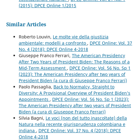
(2015): DPCE Online 1/2015
Similar Articles
Roberto Louvin,
Le molte vie della giustizia
ambientale: modelli a confronto
,
DPCE Online: Vol. 37
No. 4 (2018): DPCE Online 4-2018
Giuseppe Franco Ferrari,
The American Presidency
After Two Years of President Biden: The Reasons of a
Mid-Term Assessment
,
DPCE Online: Vol. 56 No. Sp 1
(2023): The American Presidency after two years of
President Biden (a cura di Giuseppe Franco Ferrari)
Paolo Passaglia,
Back to Normalcy, Straight to
Diversity: A Provisional Overview of President Biden’s
Appointments
,
DPCE Online: Vol. 56 No. Sp 1 (2023):
The American Presidency after two years of President
Biden (a cura di Giuseppe Franco Ferrari)
Silvia Bagni,
Le voci (non del tutto inascoltate) della
Natura nella recente giurisprudenza colombiana e
indiana
,
DPCE Online: Vol. 37 No. 4 (2018): DPCE
Online 4-2018