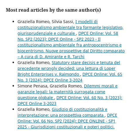
Most read articles by the same author(s)
Graziella Romeo, Silvia Sassi,
I modelli di
costituzionalismo ambientale tra formante legislativo,
giurisprudenziale e culturale
,
DPCE Online: Vol. 58
No. SP2 (2023): DPCE Online - SP2 2023 - Il
costituzionalismo ambientale fra antropocentrismo e
biocentrismo. Nuove prospettive dal Diritto comparato
– A cura di D. Amirante e R. Tarchi
Graziella Romeo,
Statutory stare decisis e tenuta del
precedente wrongly decided: una lettura di Loper
Bright Enterprises v. Raimondo
,
DPCE Online: Vol. 65
No. 3 (2024): DPCE Online 3-2024
Simone Penasa, Graziella Romeo,
Dilemmi morali e
garanzie legali: la maternità surrogata come
questione globale
,
DPCE Online: Vol. 60 No. 3 (2023):
DPCE Online 3-2023
Graziella Romeo,
Giudizio di costituzionalità e
interpretazione: una prospettiva comparata
,
DPCE
Online: Vol. 66 No. SP2 (2024): DPCE ONLINE - SP1
2025 - Giurisdizioni costituzionali e poteri politici.