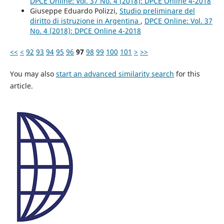
DPCE Online: Vol. 37 No. 4 (2018): DPCE Online 4-2018
Giuseppe Eduardo Polizzi,
Studio preliminare del
diritto di istruzione in Argentina
,
DPCE Online: Vol. 37
No. 4 (2018): DPCE Online 4-2018
<<
<
92
93
94
95
96
97
98
99
100
101
>
>>
You may also
start an advanced similarity search
for this
article.