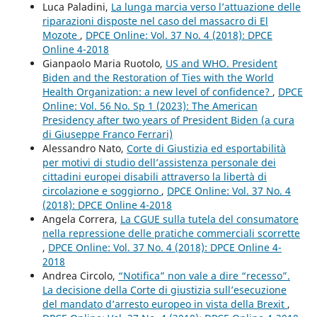
Luca Paladini,
La lunga marcia verso l’attuazione delle
riparazioni disposte nel caso del massacro di El
Mozote
,
DPCE Online: Vol. 37 No. 4 (2018): DPCE
Online 4-2018
Gianpaolo Maria Ruotolo,
US and WHO. President
Biden and the Restoration of Ties with the World
Health Organization: a new level of confidence?
,
DPCE
Online: Vol. 56 No. Sp 1 (2023): The American
Presidency after two years of President Biden (a cura
di Giuseppe Franco Ferrari)
Alessandro Nato,
Corte di Giustizia ed esportabilità
per motivi di studio dell’assistenza personale dei
cittadini europei disabili attraverso la libertà di
circolazione e soggiorno
,
DPCE Online: Vol. 37 No. 4
(2018): DPCE Online 4-2018
Angela Correra,
La CGUE sulla tutela del consumatore
nella repressione delle pratiche commerciali scorrette
,
DPCE Online: Vol. 37 No. 4 (2018): DPCE Online 4-
2018
Andrea Circolo,
“Notifica” non vale a dire “recesso”.
La decisione della Corte di giustizia sull’esecuzione
del mandato d’arresto europeo in vista della Brexit
,