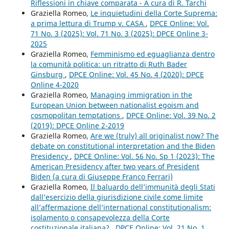
Riflessioni in chiave comparata - A cura di R. Tarchi
Graziella Romeo,
Le inquietudini della Corte Suprema:
a prima lettura di Trump v. CASA
,
DPCE Online: Vol.
71 No. 3 (2025): Vol. 71 No. 3 (2025): DPCE Online 3-
2025
Graziella Romeo,
Femminismo ed eguaglianza dentro
la comunità politica: un ritratto di Ruth Bader
Ginsburg
,
DPCE Online: Vol. 45 No. 4 (2020): DPCE
Online 4-2020
Graziella Romeo,
Managing immigration in the
European Union between nationalist egoism and
cosmopolitan temptations
,
DPCE Online: Vol. 39 No. 2
(2019): DPCE Online 2-2019
Graziella Romeo,
Are we (truly) all originalist now? The
debate on constitutional interpretation and the Biden
Presidency
,
DPCE Online: Vol. 56 No. Sp 1 (2023): The
American Presidency after two years of President
Biden (a cura di Giuseppe Franco Ferrari)
Graziella Romeo,
Il baluardo dell’immunità degli Stati
dall’esercizio della giurisdizione civile come limite
all’affermazione dell’international constitutionalism:
isolamento o consapevolezza della Corte
costituzionale italiana?
,
DPCE Online: Vol. 21 No. 1