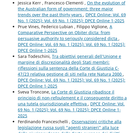
Jessica Kerr , Francesco Clementi ,
On the evolution of
the Australian form of government: three major
trends over the past thirty years
,
DPCE Online: Vol. 69
No. 1 (2025): Vol. 69 No. 1 (2025): DPCE Online 1-2025
Prue Vines, Federico Lubian , Filippo Viglione,
A
Comparative Perspective on Obiter dicta: from
persuasive authority to seriously considered dicta
,
DPCE Online: Vol. 69 No. 1 (2025): Vol. 69 No. 1 (2025):
DPCE Online 1-2025
Sara Todeschini,
Tra obiettivi generali dell’Unione e
margine di discrezionalità degli Stati membri:
riflessioni sulla sentenza della Corte di Giustizia C-
47/23 relativa gestione di siti nella rete Natura 2000
,
DPCE Online: Vol. 69 No. 1 (2025): Vol. 69 No. 1 (2025):
DPCE Online 1-2025
Sveva Troncone,
La Corte di Giustizia ribadisce il
principio di non-refoulement e il conseguente diritto a
una tutela giurisdizionale effettiva
,
DPCE Online: Vol.
69 No. 1 (2025): Vol. 69 No. 1 (2025): DPCE Online 1-
2025
Ferdinando Franceschelli ,
Osservazioni critiche alla
legislazione russa sugli “agenti stranieri” alla luce