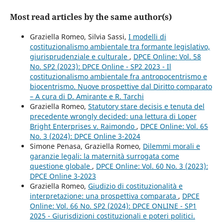
Most read articles by the same author(s)
Graziella Romeo, Silvia Sassi,
I modelli di
costituzionalismo ambientale tra formante legislativo,
giurisprudenziale e culturale
,
DPCE Online: Vol. 58
No. SP2 (2023): DPCE Online - SP2 2023 - Il
costituzionalismo ambientale fra antropocentrismo e
biocentrismo. Nuove prospettive dal Diritto comparato
– A cura di D. Amirante e R. Tarchi
Graziella Romeo,
Statutory stare decisis e tenuta del
precedente wrongly decided: una lettura di Loper
Bright Enterprises v. Raimondo
,
DPCE Online: Vol. 65
No. 3 (2024): DPCE Online 3-2024
Simone Penasa, Graziella Romeo,
Dilemmi morali e
garanzie legali: la maternità surrogata come
questione globale
,
DPCE Online: Vol. 60 No. 3 (2023):
DPCE Online 3-2023
Graziella Romeo,
Giudizio di costituzionalità e
interpretazione: una prospettiva comparata
,
DPCE
Online: Vol. 66 No. SP2 (2024): DPCE ONLINE - SP1
2025 - Giurisdizioni costituzionali e poteri politici.