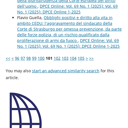
della giurisprudenza della Corte europea dei diritti
dell’uomo
,
DPCE Online: Vol. 69 No. 1 (2025): Vol. 69
No. 1 (2025): DPCE Online 1-2025
Flavio Guella,
Obblighi positivi e diritto alla vita in
ambito CEDU: l’aggravamento del sindacato della
Corte di Strasburgo per omessa prevenzione, da parte
delle forze polizia, di un rischio qualificato dalla
proliferazione di armi da fuoco
,
DPCE Online: Vol. 69
No. 1 (2025): Vol. 69 No. 1 (2025): DPCE Online 1-2025
<<
<
96
97
98
99
100
101
102
103
104
105
>
>>
You may also
start an advanced similarity search
for this
article.