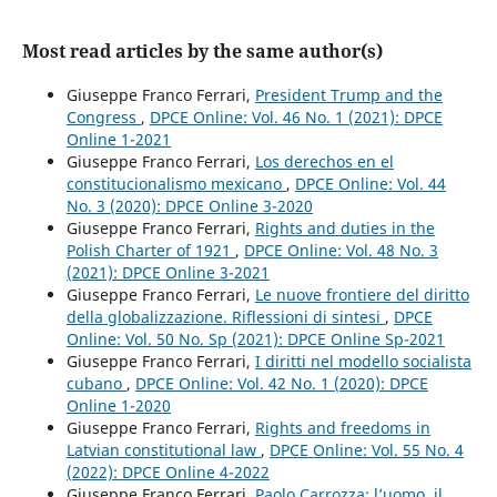
Most read articles by the same author(s)
Giuseppe Franco Ferrari,
President Trump and the
Congress
,
DPCE Online: Vol. 46 No. 1 (2021): DPCE
Online 1-2021
Giuseppe Franco Ferrari,
Los derechos en el
constitucionalismo mexicano
,
DPCE Online: Vol. 44
No. 3 (2020): DPCE Online 3-2020
Giuseppe Franco Ferrari,
Rights and duties in the
Polish Charter of 1921
,
DPCE Online: Vol. 48 No. 3
(2021): DPCE Online 3-2021
Giuseppe Franco Ferrari,
Le nuove frontiere del diritto
della globalizzazione. Riflessioni di sintesi
,
DPCE
Online: Vol. 50 No. Sp (2021): DPCE Online Sp-2021
Giuseppe Franco Ferrari,
I diritti nel modello socialista
cubano
,
DPCE Online: Vol. 42 No. 1 (2020): DPCE
Online 1-2020
Giuseppe Franco Ferrari,
Rights and freedoms in
Latvian constitutional law
,
DPCE Online: Vol. 55 No. 4
(2022): DPCE Online 4-2022
Giuseppe Franco Ferrari,
Paolo Carrozza: l’uomo, il