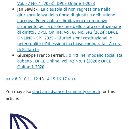
Vol. 57 No. 1 (2023): DPCE Online 1-2023
Jan Sawicki,
La clausola di non regressione nella
giurisprudenza della Corte di giustizia dell’Unione
europea. Potenzialità e limitazioni di un nuovo
strumento per la protezione dello stato costituzionale
di diritto
,
DPCE Online: Vol. 66 No. SP2 (2024): DPCE
ONLINE - SP1 2025 - Giurisdizioni costituzionali e
poteri politici. Riflessioni in chiave comparata - A cura
di R. Tarchi
Giuseppe Franco Ferrari,
I diritti nel modello socialista
cubano
,
DPCE Online: Vol. 42 No. 1 (2020): DPCE
Online 1-2020
<<
<
8
9
10
11
12
13
14
15
16
17
>
>>
You may also
start an advanced similarity search
for this
article.