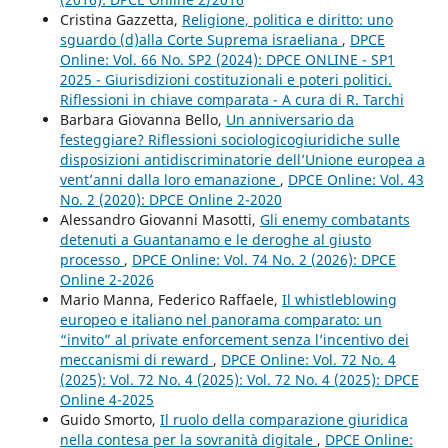
Cristina Gazzetta,
Religione, politica e diritto: uno
sguardo (d)alla Corte Suprema israeliana
,
DPCE
Online: Vol. 66 No. SP2 (2024): DPCE ONLINE - SP1
2025 - Giurisdizioni costituzionali e poteri politici.
Riflessioni in chiave comparata - A cura di R. Tarchi
Barbara Giovanna Bello,
Un anniversario da
festeggiare? Riflessioni sociologicogiuridiche sulle
disposizioni antidiscriminatorie dell’Unione europea a
vent’anni dalla loro emanazione
,
DPCE Online: Vol. 43
No. 2 (2020): DPCE Online 2-2020
Alessandro Giovanni Masotti,
Gli enemy combatants
detenuti a Guantanamo e le deroghe al giusto
processo
,
DPCE Online: Vol. 74 No. 2 (2026): DPCE
Online 2-2026
Mario Manna, Federico Raffaele,
Il whistleblowing
europeo e italiano nel panorama comparato: un
“invito” al private enforcement senza l’incentivo dei
meccanismi di reward
,
DPCE Online: Vol. 72 No. 4
(2025): Vol. 72 No. 4 (2025): Vol. 72 No. 4 (2025): DPCE
Online 4-2025
Guido Smorto,
Il ruolo della comparazione giuridica
nella contesa per la sovranità digitale
,
DPCE Online: