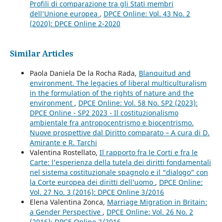
Profili di comparazione tra gli Stati membri
dell’Unione europea
,
DPCE Online: Vol. 43 No. 2
(2020): DPCE Online 2-2020
Similar Articles
Paola Daniela De la Rocha Rada,
Blanquitud and
environment. The legacies of liberal multiculturalism
in the formulation of the rights of nature and the
environment
,
DPCE Online: Vol. 58 No. SP2 (2023):
DPCE Online - SP2 2023 - Il costituzionalismo
ambientale fra antropocentrismo e biocentrismo.
Nuove prospettive dal Diritto comparato – A cura di D.
Amirante e R. Tarchi
Valentina Rostellato,
Il rapporto fra le Corti e fra le
Carte: l’esperienza della tutela dei diritti fondamentali
nel sistema costituzionale spagnolo e il “dialogo” con
la Corte europea dei diritti dell’uomo
,
DPCE Online:
Vol. 27 No. 3 (2016): DPCE Online 3/2016
Elena Valentina Zonca,
Marriage Migration in Britain:
a Gender Perspective
,
DPCE Online: Vol. 26 No. 2
(2016): DPCE Online 2/2016