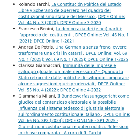
Rolando Tarchi,
La Constitución Política del Estado
Libre y Soberano de Guerrero nel quadro del
costituzionalismo statale del Messico
,
DPCE Online:
Vol. 44 No. 3 (2020): DPCE Online 3-2020
Francesco Bonini,
La democrazia dei (e nei) partiti:
l’approccio dei costituenti
,
DPCE Online: Vol. 46 No. 1
(2021): DPCE Online 1-2021
Andrea De Petris,
Una Germania senza freno, ovvero:
trasformare una crisi in catarsi
,
DPCE Online: Vol. 69
No. 1 (2025): Vol. 69 No. 1 (2025): DPCE Online 1-2025
Clarissa Giannaccari,
Immunità delle imprese e
sviluppo globale: un male necessario? – Quando lo
Stato retrocede dalle politiche di sviluppo: comparare
alcune suggestioni giurisprudenziali
,
DPCE Online:
Vol. 55 No. 4 (2022): DPCE Online 4-2022
Giammaria Milani,
Il Bundesverfassungsgericht come
giudice del contenzioso elettorale e la possibile
influenza del sistema tedesco di giustizia elettorale
sull’ordinamento costituzionale italiano
,
DPCE Online:
Vol. 66 No. SP2 (2024): DPCE ONLINE - SP1 2025 -
Giurisdizioni costituzionali e poteri politici. Riflessioni
in chiave comparata - A cura di R. Tarchi