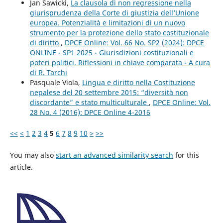
Jan Sawicki,
La clausola di non regressione nella
giurisprudenza della Corte di giustizia dell’Unione
europea. Potenzialità e limitazioni di un nuovo
strumento per la protezione dello stato costituzionale
di diritto
,
DPCE Online: Vol. 66 No. SP2 (2024): DPCE
ONLINE - SP1 2025 - Giurisdizioni costituzionali e
poteri politici. Riflessioni in chiave comparata - A cura
di R. Tarchi
Pasquale Viola,
Lingua e diritto nella Costituzione
nepalese del 20 settembre 2015: “diversità non
discordante” e stato multiculturale
,
DPCE Online: Vol.
28 No. 4 (2016): DPCE Online 4-2016
<<
<
1
2
3
4
5
6
7
8
9
10
>
>>
You may also
start an advanced similarity search
for this
article.