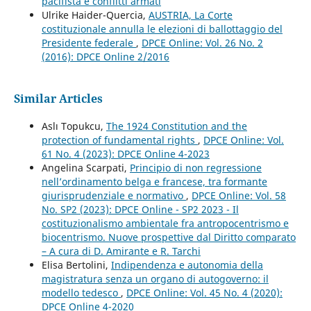
pacifista e conflitti armati
Ulrike Haider-Quercia,
AUSTRIA, La Corte
costituzionale annulla le elezioni di ballottaggio del
Presidente federale
,
DPCE Online: Vol. 26 No. 2
(2016): DPCE Online 2/2016
Similar Articles
Aslı Topukcu,
The 1924 Constitution and the
protection of fundamental rights
,
DPCE Online: Vol.
61 No. 4 (2023): DPCE Online 4-2023
Angelina Scarpati,
Principio di non regressione
nell’ordinamento belga e francese, tra formante
giurisprudenziale e normativo
,
DPCE Online: Vol. 58
No. SP2 (2023): DPCE Online - SP2 2023 - Il
costituzionalismo ambientale fra antropocentrismo e
biocentrismo. Nuove prospettive dal Diritto comparato
– A cura di D. Amirante e R. Tarchi
Elisa Bertolini,
Indipendenza e autonomia della
magistratura senza un organo di autogoverno: il
modello tedesco
,
DPCE Online: Vol. 45 No. 4 (2020):
DPCE Online 4-2020