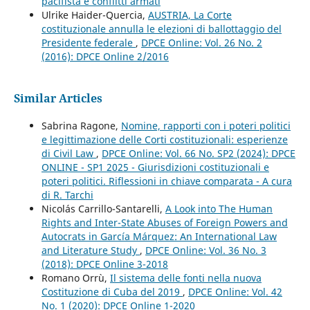
pacifista e conflitti armati
Ulrike Haider-Quercia,
AUSTRIA, La Corte
costituzionale annulla le elezioni di ballottaggio del
Presidente federale
,
DPCE Online: Vol. 26 No. 2
(2016): DPCE Online 2/2016
Similar Articles
Sabrina Ragone,
Nomine, rapporti con i poteri politici
e legittimazione delle Corti costituzionali: esperienze
di Civil Law
,
DPCE Online: Vol. 66 No. SP2 (2024): DPCE
ONLINE - SP1 2025 - Giurisdizioni costituzionali e
poteri politici. Riflessioni in chiave comparata - A cura
di R. Tarchi
Nicolás Carrillo-Santarelli,
A Look into The Human
Rights and Inter-State Abuses of Foreign Powers and
Autocrats in García Márquez: An International Law
and Literature Study
,
DPCE Online: Vol. 36 No. 3
(2018): DPCE Online 3-2018
Romano Orrù,
Il sistema delle fonti nella nuova
Costituzione di Cuba del 2019
,
DPCE Online: Vol. 42
No. 1 (2020): DPCE Online 1-2020