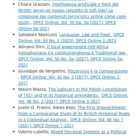
Chiara Graziani,
Intelligenza artificiale e fonti del
diritto: verso un nuovo concetto di soft law? La
rimozione dei contenuti terroristici online come case-
study
,
DPCE Online: Vol. 50 No. Sp (2021): DPCE
Online Sp-2021
Salvatore Mancuso,
Language, Law and Food
,
DPCE
Online: Vol. 59 No. 2 (2023): DPCE Online 2-2023
Adriano Dirri,
Il local government nell’Africa
Subsahariana tra costituzionalismo e Traditional law
,
DPCE Online: Vol. 50 No. Sp (2021): DPCE Online Sp-
2021
Giuseppe de Vergottini,
Pizzorusso e la comparazione
,
DPCE Online: Vol. 30 No. 2 (2017): DPCE Online 2-
2017
Mauro Mazza,
The judiciary in the Polish Constitution
of 1921 and in its historical precedents
,
DPCE Online:
Vol. 48 No. 3 (2021): DPCE Online 3-2021
Justin O. Frosini, Alexis Keys,
The First Impeachment:
from a Comparative Study of its British Historical Roots
to a Contextual Analysis
,
DPCE Online: Vol. 46 No. 1
(2021): DPCE Online 1-2021
Valerio Lubello,
Mixed Electoral Systems as a Political