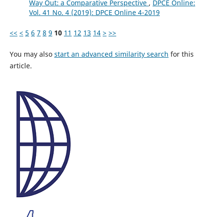
Way Out: a Comparative Perspective
,
DPCE Online:
Vol. 41 No. 4 (2019): DPCE Online 4-2019
<<
<
5
6
7
8
9
10
11
12
13
14
>
>>
You may also
start an advanced similarity search
for this
article.