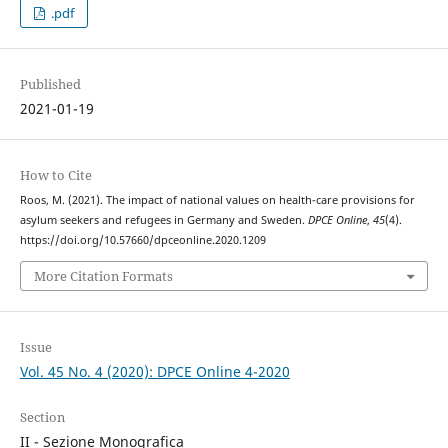
.pdf
Published
2021-01-19
How to Cite
Roos, M. (2021). The impact of national values on health-care provisions for
asylum seekers and refugees in Germany and Sweden.
DPCE Online
,
45
(4).
https://doi.org/10.57660/dpceonline.2020.1209
More Citation Formats
Issue
Vol. 45 No. 4 (2020): DPCE Online 4-2020
Section
II - Sezione Monografica