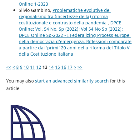
Online 1-2023
Silvio Gambino,
Problematiche evolutive del
regionalismo fra (incertezze della) riforma
costituzionale e contrasto della pandemia
,
DPCE
Online: Vol. 54 No. Sp (2022): Vol 54 No Sp (2022):
DPCE Online Sp-2022 - I Federalizing Process europei
nella democrazia d’emergenza. Riflessioni comparate
a partire dai ‘primi’ 20 anni della riforma del Titolo V
della Costituzione italiana
<<
<
8
9
10
11
12
13
14
15
16
17
>
>>
You may also
start an advanced similarity search
for this
article.