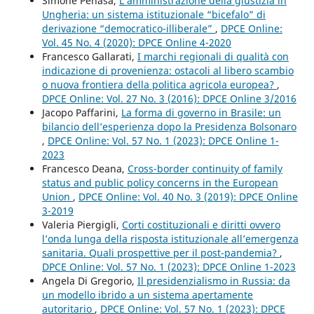
Simone Penasa,
L’amministrazione della giustizia in
Ungheria: un sistema istituzionale “bicefalo” di
derivazione “democratico-illiberale”
,
DPCE Online:
Vol. 45 No. 4 (2020): DPCE Online 4-2020
Francesco Gallarati,
I marchi regionali di qualità con
indicazione di provenienza: ostacoli al libero scambio
o nuova frontiera della politica agricola europea?
,
DPCE Online: Vol. 27 No. 3 (2016): DPCE Online 3/2016
Jacopo Paffarini,
La forma di governo in Brasile: un
bilancio dell’esperienza dopo la Presidenza Bolsonaro
,
DPCE Online: Vol. 57 No. 1 (2023): DPCE Online 1-
2023
Francesco Deana,
Cross-border continuity of family
status and public policy concerns in the European
Union
,
DPCE Online: Vol. 40 No. 3 (2019): DPCE Online
3-2019
Valeria Piergigli,
Corti costituzionali e diritti ovvero
l’onda lunga della risposta istituzionale all’emergenza
sanitaria. Quali prospettive per il post-pandemia?
,
DPCE Online: Vol. 57 No. 1 (2023): DPCE Online 1-2023
Angela Di Gregorio,
Il presidenzialismo in Russia: da
un modello ibrido a un sistema apertamente
autoritario
,
DPCE Online: Vol. 57 No. 1 (2023): DPCE