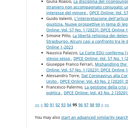
Giulia Roasio,
La disciplina del ricongiung
straniero non accompagnato coniugato: un’
interesse del minore
,
DPCE Online: Vol. 5
Guido Valenti,
L’interpretazione dell’artic
giustizia. Nuove prospettive in tema di le
Online: Vol. 57 No. 1 (2023): DPCE Online 
Simone Pitto,
La libertà religiosa dei dete
Strasburgo. Alcuni casi a confronto tra le
Online 1-2023
Nausica Palazzo,
La Corte EDU conferma l’e
stesso sesso
,
DPCE Online: Vol. 57 No. 1 
Giuseppe Franco Ferrari,
Mishandling the 
Online: Vol. 57 No. 1 (2023): DPCE Online 
Alessandro Torre,
Dal Coronavirus alla Co
Unito
,
DPCE Online: Vol. 43 No. 2 (2020):
Francesco Palermo,
La gestione della crisi
politica
,
DPCE Online: Vol. 43 No. 2 (2020
<<
<
90
91
92
93
94
95
96
97
98
99
>
>>
You may also
start an advanced similarity searc