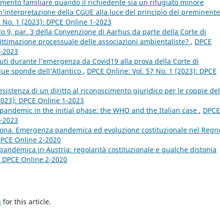
imento familiare quando il richiedente sia un rifugiato minore
interpretazione della CGUE alla luce del principio del preminente
7 No. 1 (2023): DPCE Online 1-2023
olo 9, par. 3 della Convenzione di Aarhus da parte della Corte di
gittimazione processuale delle associazioni ambientaliste?
,
DPCE
1-2023
nuti durante l’emergenza da Covid19 alla prova della Corte di
 due sponde dell’Atlantico
,
DPCE Online: Vol. 57 No. 1 (2023): DPCE
sistenza di un diritto al riconoscimento giuridico per le coppie del
(2023): DPCE Online 1-2023
pandemic in the initial phase: the WHO and the Italian case
,
DPCE
1-2023
rona. Emergenza pandemica ed evoluzione costituzionale nel Regn
 DPCE Online 2-2020
 pandemica in Austria: regolarità costituzionale e qualche distonia
): DPCE Online 2-2020
h
for this article.