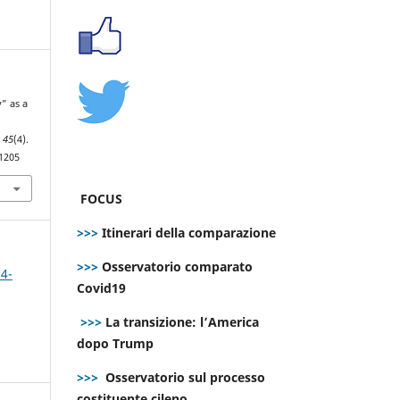
y” as a
,
45
(4).
.1205
FOCUS
>>>
Itinerari della comparazione
>>>
Osservatorio comparato
 4-
Covid19
>>>
La transizione: l’America
dopo Trump
>>>
Osservatorio sul processo
costituente cileno