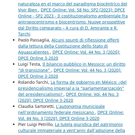
naturaleza en el marco del paradigma biocéntrico del
Vivir Bien
,
DPCE Online: Vol. 58 No. SP2 (2023): DPCE
Online - SP2 2023 - Il costituzionalismo ambientale fra
antropocentrismo e biocentrismo. Nuove prospettive
dal Diritto comparato – A cura di D. Amirante e R.
Tarchi
Paolo Passaglia,
Alcuni spunti di riflessione offerti
dalla lettura della Costituzione dello Stato di
Aguascalientes
,
DPCE Online: Vol. 44 No. 3 (2020):
DPCE Online 3-2020
Luigi Testa,
Il bilancio pubblico in Messico: un diritto
“di transizione”
,
DPCE Online: Vol. 44 No. 3 (2020):
DPCE Online 3-2020
Rolando Tarchi,
La forma de gobierno en México: ¿del
presidencialismo imperial a la “parlamentarización”
del presidencialismo?
,
DPCE Online: Vol. 44 No. 3
(2020): DPCE Online 3-2020
Claudia Sartoretti,
L’autonomia municipale
nell’ordinamento federale messicano
,
DPCE Online:
Vol. 44 No. 3 (2020): DPCE Online 3-2020
Pier Luigi Petrillo,
La tutela giuridica del patrimonio
culturale immateriale a vent’anni dall’adozione della