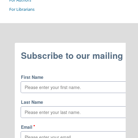
For Authors
For Librarians