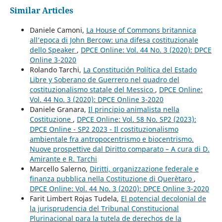
Similar Articles
Daniele Camoni,
La House of Commons britannica
all’epoca di John Bercow: una difesa costituzionale
dello Speaker
,
DPCE Online: Vol. 44 No. 3 (2020): DPCE
Online 3-2020
Rolando Tarchi,
La Constitución Política del Estado
Libre y Soberano de Guerrero nel quadro del
costituzionalismo statale del Messico
,
DPCE Online:
Vol. 44 No. 3 (2020): DPCE Online 3-2020
Daniele Granara,
Il principio animalista nella
Costituzione
,
DPCE Online: Vol. 58 No. SP2 (2023):
DPCE Online - SP2 2023 - Il costituzionalismo
ambientale fra antropocentrismo e biocentrismo.
Nuove prospettive dal Diritto comparato – A cura di D.
Amirante e R. Tarchi
Marcello Salerno,
Diritti, organizzazione federale e
finanza pubblica nella Costituzione di Querètaro
,
DPCE Online: Vol. 44 No. 3 (2020): DPCE Online 3-2020
Farit Limbert Rojas Tudela,
El potencial decolonial de
la jurisprudencia del Tribunal Constitucional
Plurinacional para la tutela de derechos de la