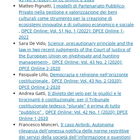
Matteo Pignatti,
I modelli di Partenariato Pubblico-
Privato nella gestione e valorizzazione dei beni
culturali come strumento per la creazione di
ecosistemi innovativi e di sviluppo economico e sociale
,
DPCE Online: Vol. 51 No. 1 (2022): DPCE Online 1-
2022
Sara De Vido,
Science, precautionary principle and the
law in two recent judgments of the Court of Justice of
the European Union on glyphosate and hunting
management•
,
DPCE Online: Vol. 43 No. 2 (2020):
DPCE Online 2-2020
Pasquale Lillo,
Democrazia e religione nell’orizzonte
costituzionale
,
DPCE Online: Vol. 43 No. 2 (2020):
DPCE Online 2-2020
Andrea Gatti,
Il divieto del velo per le giudici e le
tirocinanti è costituzionale: per il Tribunale
costituzionale tedesco “plurale” è prima di tutto
“pubblico”
,
DPCE Online: Vol. 42 No. 1 (2020): DPCE
Online 1-2020
Francesco Monceri,
Il caso Airbnb. Autonoma
rilevanza dell’omessa notifica delle norme restrittive
dei servizi della società dell'informazione e questioni