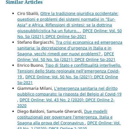
Similar Articles
Ciro Sbailò,
Oltre la tradizione giuridica occidentale:
questioni e problemi dei sistemi normativi in “Eur-
Asia” e Africa. Riflessioni di sintesi: se la dottrina
giuspubblicistica ha un futuro…
,
DPCE Online: Vol. 50
No. Sp (2021): DPCE Online Sp-2021
Stefano Bargiacchi,
Tra crisi economica ed emergenza
sanitaria: la decretazione d’urgenza in Italia e in
Spagna, vecchi rimedi per nuovi problemi?
,
DPCE
Online: Vol. 50 No. Sp (2021): DPCE Online Sp-2021
Enrico Buono,
Tipo di Stato e conflittualità interlivello.
Tensioni dello Stato regionale nell’emergenza Covid-
19
,
DPCE Online: Vol. 50 No. Sp (2021): DPCE Online
Sp-2021
Giammaria Milani,
L’emergenza sanitaria nel diritto
pubblico comparato: la risposta del Belgio al Covid-19
,
DPCE Online: Vol. 43 No. 2 (2020): DPCE Online 2-
2020
Diego Baldoni, Samuele Gherardi,
Due modelli
costituzionali per governare l’emergenza. Italia e
Spagna alla prova del Coronavirus
,
DPCE Online: Vol.
43 No. 2 (2020): DPCE Online 2-2020