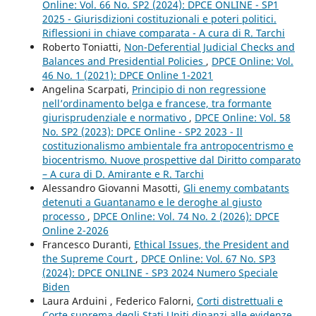
Online: Vol. 66 No. SP2 (2024): DPCE ONLINE - SP1
2025 - Giurisdizioni costituzionali e poteri politici.
Riflessioni in chiave comparata - A cura di R. Tarchi
Roberto Toniatti,
Non-Deferential Judicial Checks and
Balances and Presidential Policies
,
DPCE Online: Vol.
46 No. 1 (2021): DPCE Online 1-2021
Angelina Scarpati,
Principio di non regressione
nell’ordinamento belga e francese, tra formante
giurisprudenziale e normativo
,
DPCE Online: Vol. 58
No. SP2 (2023): DPCE Online - SP2 2023 - Il
costituzionalismo ambientale fra antropocentrismo e
biocentrismo. Nuove prospettive dal Diritto comparato
– A cura di D. Amirante e R. Tarchi
Alessandro Giovanni Masotti,
Gli enemy combatants
detenuti a Guantanamo e le deroghe al giusto
processo
,
DPCE Online: Vol. 74 No. 2 (2026): DPCE
Online 2-2026
Francesco Duranti,
Ethical Issues, the President and
the Supreme Court
,
DPCE Online: Vol. 67 No. SP3
(2024): DPCE ONLINE - SP3 2024 Numero Speciale
Biden
Laura Arduini , Federico Falorni,
Corti distrettuali e
Corte suprema degli Stati Uniti dinanzi alle evidenze