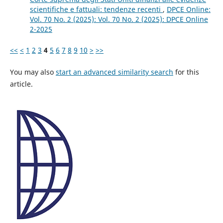
scientifiche e fattuali: tendenze recenti
,
DPCE Online:
Vol. 70 No. 2 (2025): Vol. 70 No. 2 (2025): DPCE Online
2-2025
<<
<
1
2
3
4
5
6
7
8
9
10
>
>>
You may also
start an advanced similarity search
for this
article.