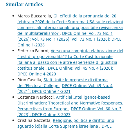
Similar Articles
Marco Buccarella,
Gli effetti della pronuncia del 20
febbraio 2026 della Corte Suprema USA sulle relazioni
commerciali internazionali: una possibile reviviscenza
del multilateralismo?
,
DPCE Online: Vol. 73 No. 1
(2026): Vol. 73 No. 1 (2026): Vol. 73 No. 1 (2026): DPCE
Online 1-2026
Federico Falorni,
Verso una compiuta elaborazione del
“test di proporzionalità”? La Corte Costituzionale
italiana al passo con le altre esperienze di giustizia
costituzionale
,
DPCE Online: Vol. 45 No. 4 (2020):
DPCE Online 4-2020
Rino Casella,
Stati Uniti: le proposte di riforma
dell’Electoral College
,
DPCE Online: Vol. 49 No. 4
(2021): DPCE Online 4-2021
Costanza Nardocci,
Artificial Intelligence-based
Discrimination: Theoretical and Normative Responses.
Perspectives from Europe
,
DPCE Online: Vol. 60 No. 3
(2023): DPCE Online 3-2023
Cristina Gazzetta,
Religione, politica e diritto: uno
sguardo (d)alla Corte Suprema israeliana
,
DPCE