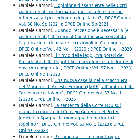
Daniele Camoni,
L’opinione dissenziente nelle Corti
costituzionali: un formante giurisprudenziale con
influenza sul procedimento legislativo?
,
DPCE Online:
Vol. 50 No. Sp (2021): DPCE Online Sp-2021
Daniele Camoni,
Quando l’eccezione è necessaria (e
costituzionale): il Tribunal Constitucional convalida
l’applicazione di misure eccezionali in Catalogna
,
DPCE Online: Vol. 42 No. 1 (2020): DPCE Online 1-2020
Daniele Camoni,
Il rinvio delle leggi, tra poteri del
Presidente della Repubblica e incidenza sulle forme di
governo comparate
,
DPCE Online: Vol. 57 No. 1 (2023):
DPCE Online 1-2023
Daniele Camoni,
Una nuova casella nella scacchiera
del Mandato di Arresto Europeo (MAE), all’ombra della
“questione catalana”
,
DPCE Online: Vol. 57 No. 1
(2023): DPCE Online 1-2023
Daniele Camoni,
La sentenza della Corte EDU sul
mancato rinnovo del Consejo General del Poder
Judicial in Spagna: la montagna ha partorito il
topolino?
,
DPCE Online: Vol. 60 No. 3 (2023): DPCE
Online 3-2023
Daniele Camoni,
Parlamentare… ma non troppo.