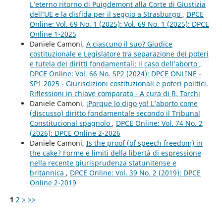
L’eterno ritorno di Puigdemont alla Corte di Giustizia
dell’UE e la disfida per il seggio a Strasburgo
,
DPCE
Online: Vol. 69 No. 1 (2025): Vol. 69 No. 1 (2025): DPCE
Online 1-2025
Daniele Camoni,
A ciascuno il suo? Giudice
costituzionale e Legislatore tra separazione dei poteri
e tutela dei diritti fondamentali: il caso dell’aborto
,
DPCE Online: Vol. 66 No. SP2 (2024): DPCE ONLINE -
SP1 2025 - Giurisdizioni costituzionali e poteri politici.
Riflessioni in chiave comparata - A cura di R. Tarchi
Daniele Camoni,
¡Porque lo digo yo! L’aborto come
(discusso) diritto fondamentale secondo il Tribunal
Constitucional spagnolo
,
DPCE Online: Vol. 74 No. 2
(2026): DPCE Online 2-2026
Daniele Camoni,
Is the proof (of speech freedom) in
the cake? Forme e limiti della libertà di espressione
nella recente giurisprudenza statunitense e
britannica
,
DPCE Online: Vol. 39 No. 2 (2019): DPCE
Online 2-2019
1
2
>
>>