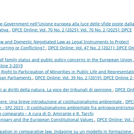
 e-Government nell’Unione europea alla luce delle sfide poste dall
ativa
,
DPCE Online: Vol. 70 No. 2 (2025): Vol. 70 No. 2 (2025): DPCE
aw and Domestic Negotiated Law as Legal Instruments to Protect
urring or Conflicting?
,
DPCE Online: Vol. 47 No. 2 (2021): DPCE On
 of family status and public policy concerns in the European Union
nline 3-2019
Right to Participation of Minorities in Public Life and Representat
alian Parliaments
,
DPCE Online: Vol. 39 No. 2 (2019): DPCE Online 2-
li ai diritti della natura. La voce dei tribunali di opinione
,
DPCE Onl
apere. Una breve introduzione al costituzionalismo ambientale
,
DPC
e - SP2 2023 - Il costituzionalismo ambientale fra antropocentrismo
o comparato – A cura di D. Amirante e R. Tarchi
ngary and the European Constitutional Values
,
DPCE Online: Vol. 
pation in comparative law. Indagine su un modello in formazione
,