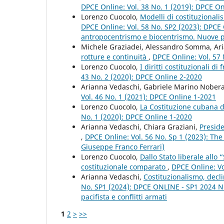
DPCE Online: Vol. 38 No. 1 (2019): DPCE O
Lorenzo Cuocolo,
Modelli di costituzionali
DPCE Online: Vol. 58 No. SP2 (2023): DPCE 
antropocentrismo e biocentrismo. Nuove pro
Michele Graziadei, Alessandro Somma, Ar
rotture e continuità
,
DPCE Online: Vol. 57
Lorenzo Cuocolo,
I diritti costituzionali d
43 No. 2 (2020): DPCE Online 2-2020
Arianna Vedaschi, Gabriele Marino Nober
Vol. 46 No. 1 (2021): DPCE Online 1-2021
Lorenzo Cuocolo,
La Costituzione cubana de
No. 1 (2020): DPCE Online 1-2020
Arianna Vedaschi, Chiara Graziani,
Presid
,
DPCE Online: Vol. 56 No. Sp 1 (2023): The
Giuseppe Franco Ferrari)
Lorenzo Cuocolo,
Dallo Stato liberale allo
costituzionale comparato
,
DPCE Online: Vo
Arianna Vedaschi,
Costituzionalismo, decli
No. SP1 (2024): DPCE ONLINE - SP1 2024 Nu
pacifista e conflitti armati
1
2
>
>>