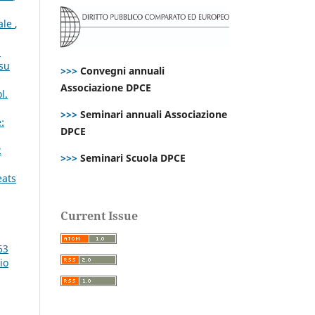
rale
,
i
 su
>>>
Convegni annuali
Associazione DPCE
l.
>>>
Seminari annuali Associazione
:
DPCE
2
>>>
Seminari Scuola DPCE
eats
Current Issue
63
io