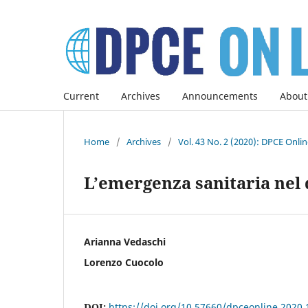
Current
Archives
Announcements
About
Home
/
Archives
/
Vol. 43 No. 2 (2020): DPCE Onli
L’emergenza sanitaria nel d
Arianna Vedaschi
Lorenzo Cuocolo
DOI:
https://doi.org/10.57660/dpceonline.2020.