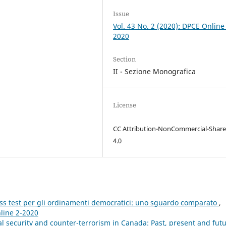
Issue
Vol. 43 No. 2 (2020): DPCE Online
2020
Section
II - Sezione Monografica
License
CC Attribution-NonCommercial-Share
4.0
tress test per gli ordinamenti democratici: uno sguardo comparato
,
nline 2-2020
l security and counter-terrorism in Canada: Past, present and fut