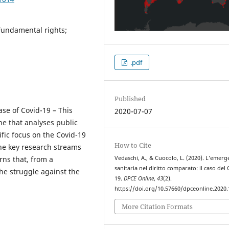
Fundamental rights;
.pdf
Published
se of Covid-19 – This
2020-07-07
ne that analyses public
fic focus on the Covid-19
How to Cite
 the key research streams
Vedaschi, A., & Cuocolo, L. (2020). L’emer
ns that, from a
sanitaria nel diritto comparato: il caso del
he struggle against the
19.
DPCE Online
,
43
(2).
https://doi.org/10.57660/dpceonline.2020
More Citation Formats