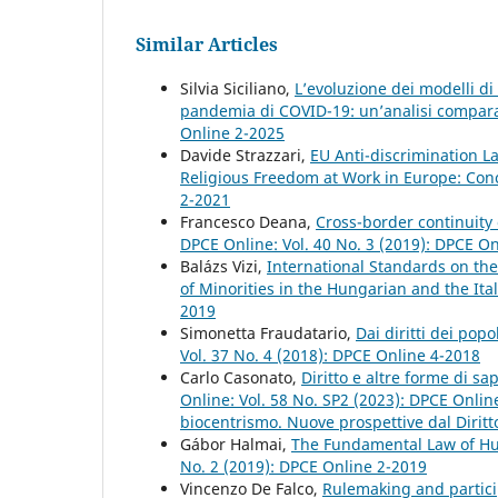
Similar Articles
Silvia Siciliano,
L’evoluzione dei modelli di
pandemia di COVID-19: un’analisi compar
Online 2-2025
Davide Strazzari,
EU Anti-discrimination L
Religious Freedom at Work in Europe: Conc
2-2021
Francesco Deana,
Cross-border continuity
DPCE Online: Vol. 40 No. 3 (2019): DPCE O
Balázs Vizi,
International Standards on the 
of Minorities in the Hungarian and the It
2019
Simonetta Fraudatario,
Dai diritti dei popo
Vol. 37 No. 4 (2018): DPCE Online 4-2018
Carlo Casonato,
Diritto e altre forme di s
Online: Vol. 58 No. SP2 (2023): DPCE Onlin
biocentrismo. Nuove prospettive dal Diritt
Gábor Halmai,
The Fundamental Law of Hu
No. 2 (2019): DPCE Online 2-2019
Vincenzo De Falco,
Rulemaking and partici