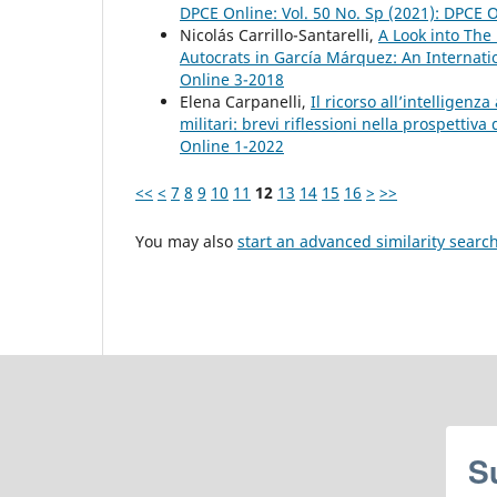
DPCE Online: Vol. 50 No. Sp (2021): DPCE 
Nicolás Carrillo-Santarelli,
A Look into The
Autocrats in García Márquez: An Internati
Online 3-2018
Elena Carpanelli,
Il ricorso all’intelligenz
militari: brevi riflessioni nella prospettiva
Online 1-2022
<<
<
7
8
9
10
11
12
13
14
15
16
>
>>
You may also
start an advanced similarity searc