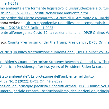
nline 1-2019
smo ambientale tra formante legislativo, giurisprudenziale e cultu
Online - SP2 2023 - Il costituzionalismo ambientale fra
spettive dal Diritto comparato – A cura di D. Amirante e R. Tarch
ianna Vedaschi,
Diritto e pandemia: una riflessione comparatistica
 No. 1 (2023): DPCE Online 1-2023
i fronte all’emergenza Covid-19: la reazione italiana
,
DPCE Online: Vo
asco,
Counter-Terrorism under the Trump Presidency
,
DPCE Online
l 2019, in bilico tra tradizione e innovazione
,
DPCE Online: Vol. 4
ent Biden’s Counter-Terrorism Strategy: Between Old and New Thr
 American Presidency after two years of President Biden (a cura di
 “Stato ambientale”. La protezione dell’ambiente nel diritto
l. 52 No. 2 (2022): DPCE Online 2-2022
nazioni del principio pacifista e conflitti armati
,
DPCE Online: Vol. 
mero Speciale Pescara Costituzionalismo, declinazioni del princip