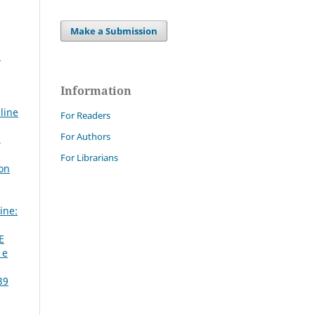
Make a Submission
a
Information
line
For Readers
For Authors
,
For Librarians
ion
ine:
E
 e
39