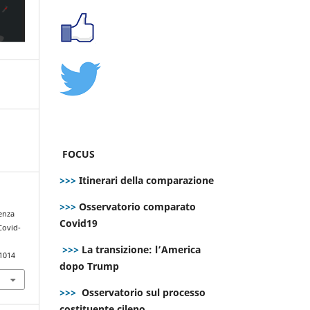
FOCUS
>>>
Itinerari della comparazione
>>>
Osservatorio comparato
genza
Covid19
 Covid-
>>>
La transizione: l’America
.1014
dopo Trump
>>>
Osservatorio sul processo
costituente cileno