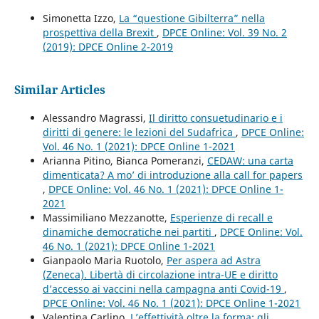
Simonetta Izzo,
La “questione Gibilterra” nella
prospettiva della Brexit
,
DPCE Online: Vol. 39 No. 2
(2019): DPCE Online 2-2019
Similar Articles
Alessandro Magrassi,
Il diritto consuetudinario e i
diritti di genere: le lezioni del Sudafrica
,
DPCE Online:
Vol. 46 No. 1 (2021): DPCE Online 1-2021
Arianna Pitino, Bianca Pomeranzi,
CEDAW: una carta
dimenticata? A mo’ di introduzione alla call for papers
,
DPCE Online: Vol. 46 No. 1 (2021): DPCE Online 1-
2021
Massimiliano Mezzanotte,
Esperienze di recall e
dinamiche democratiche nei partiti
,
DPCE Online: Vol.
46 No. 1 (2021): DPCE Online 1-2021
Gianpaolo Maria Ruotolo,
Per aspera ad Astra
(Zeneca). Libertà di circolazione intra-UE e diritto
d’accesso ai vaccini nella campagna anti Covid-19
,
DPCE Online: Vol. 46 No. 1 (2021): DPCE Online 1-2021
Valentina Carlino,
L’effettività oltre la forma: gli