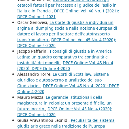
ostacoli fattuali per l’accesso al giudice dell’asilo in
Italia e in Francia
,
DPCE Online: Vol. 46 No. 1 (2021):
DPCE Online 1-2021
Oscar Genovesi,
La Corte di giustizia individua un
argine al dumping sociale nella nozione europea di
datore di lavoro per il settore dell’autotrasporto
transfrontaliero
,
DPCE Online: Vol. 45 No. 4 (2020):
DPCE Online 4-2020
Jacopo Paffarini,
I consigli di giustizia in America
Latina: un quadro comparativo tra continuità e
instabilità dei modelli
,
DPCE Online: Vol. 45 No. 4
(2020): DPCE Online 4-2020
Alessandro Torre,
Le Corti di Scots law. Sistema
giuridico e autogoverno pluralistico del suo
Giudiziario.
,
DPCE Online: Vol. 45 No. 4 (2020): DPCE
Online 4-2020
Mauro Mazza,
Le garanzie istituzionali della
magistratura in Polonia: un presente difficile, un
futuro incerto
,
DPCE Online: Vol. 45 No. 4 (2020):
DPCE Online 4-2020
Giulia Aravantinou Leonidi,
Peculiarità del sistema
giudiziario greco nella tradizione dell'Europa