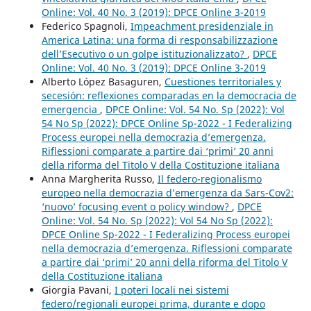
Online: Vol. 40 No. 3 (2019): DPCE Online 3-2019
Federico Spagnoli,
Impeachment presidenziale in
America Latina: una forma di responsabilizzazione
dell’Esecutivo o un golpe istituzionalizzato?
,
DPCE
Online: Vol. 40 No. 3 (2019): DPCE Online 3-2019
Alberto López Basaguren,
Cuestiones territoriales y
secesión: reflexiones comparadas en la democracia de
emergencia
,
DPCE Online: Vol. 54 No. Sp (2022): Vol
54 No Sp (2022): DPCE Online Sp-2022 - I Federalizing
Process europei nella democrazia d’emergenza.
Riflessioni comparate a partire dai ‘primi’ 20 anni
della riforma del Titolo V della Costituzione italiana
Anna Margherita Russo,
Il federo-regionalismo
europeo nella democrazia d’emergenza da Sars-Cov2:
‘nuovo’ focusing event o policy window?
,
DPCE
Online: Vol. 54 No. Sp (2022): Vol 54 No Sp (2022):
DPCE Online Sp-2022 - I Federalizing Process europei
nella democrazia d’emergenza. Riflessioni comparate
a partire dai ‘primi’ 20 anni della riforma del Titolo V
della Costituzione italiana
Giorgia Pavani,
I poteri locali nei sistemi
federo/regionali europei prima, durante e dopo