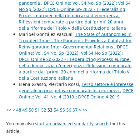
pandemia
,
DPCE Online: Vol. 54 No. Sp (2022): Vol 54
No Sp (2022): DPCE Online Sp-2022 - I Federalizing
Process europei nella democrazia d’emergenza.
Riflessioni comparate a partire dai ‘primi’ 20 anni
della riforma del Titolo V della Costituzione italiana
Maribel González Pascual,
The State of Autonomies in
Troubled Times: The Pandemic Provides a Catalyst for
Reinvigorating Inter-Governmental Relations
,
DPCE
Online: Vol. 54 No. Sp (2022): Vol 54 No Sp (2022):
DPCE Online Sp-2022 - I Federalizing Process europei
nella democrazia d’emergenza. Riflessioni comparate
a partire dai ‘primi’ 20 anni della riforma del Titolo V
della Costituzione italiana
Elena Grasso, Piercarlo Rossi,
Terzo settore e interesse
generale in prospettiva comparatistica europea
,
DPCE
Online: Vol. 41 No. 4 (2019): DPCE Online 4-2019
<<
<
48
49
50
51
52
53
54
55
56
57
>
>>
You may also
start an advanced similarity search
for this
article.