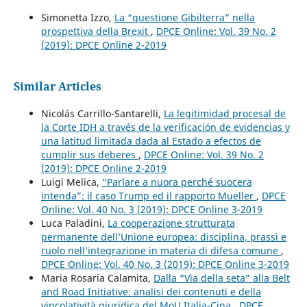
Simonetta Izzo,
La “questione Gibilterra” nella
prospettiva della Brexit
,
DPCE Online: Vol. 39 No. 2
(2019): DPCE Online 2-2019
Similar Articles
Nicolás Carrillo-Santarelli,
La legitimidad procesal de
la Corte IDH a través de la verificación de evidencias y
una latitud limitada dada al Estado a efectos de
cumplir sus deberes
,
DPCE Online: Vol. 39 No. 2
(2019): DPCE Online 2-2019
Luigi Melica,
“Parlare a nuora perché suocera
intenda”: il caso Trump ed il rapporto Mueller
,
DPCE
Online: Vol. 40 No. 3 (2019): DPCE Online 3-2019
Luca Paladini,
La cooperazione strutturata
permanente dell’Unione europea: disciplina, prassi e
ruolo nell’integrazione in materia di difesa comune
,
DPCE Online: Vol. 40 No. 3 (2019): DPCE Online 3-2019
Maria Rosaria Calamita,
Dalla “Via della seta” alla Belt
and Road Initiative: analisi dei contenuti e della
vincolatività giuridica del MoU Italia-Cina
,
DPCE