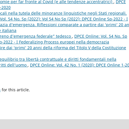
mie per far fronte al Covid (e alle tendenze accentratrici)
,
DPCE
1-2020
ocali nella tutela delle minoranze linguistiche negli Stati regionali.
Vol. 54 No. Sp (2022): Vol 54 No Sp (2022): DPCE Online Sp-2022 - I
zia d’emergenza. Riflessioni comparate a partire dai ‘primi’ 20 a
 italiana
“freno d’emergenza federale” tedesco
,
DPCE Online: Vol. 54 No. Sp
p-2022 - I Federalizing Process europei nella democrazia
e dai ‘primi’ 20 anni della riforma del Titolo V della Costituzione
equilibrio tra libertà contrattuale e diritti fondamentali nella
ritti dell’uomo
,
DPCE Online: Vol. 42 No. 1 (2020): DPCE Online 1-2
h
for this article.