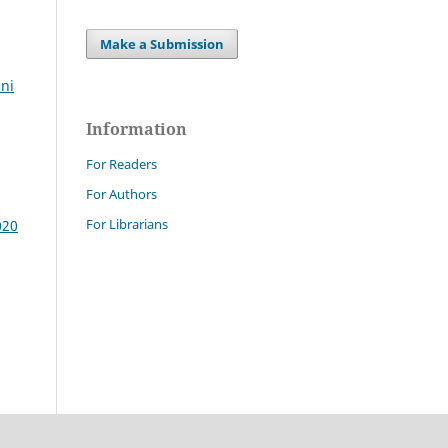
Make a Submission
nni
Information
For Readers
For Authors
For Librarians
020