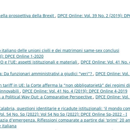
ella prospettiva della Brexit
,
DPCE Online: Vol. 39 No. 2 (2019): D
o italiano delle unioni civili e dei matrimoni same-sex conclusi
0): DPCE Online 1-2020
 e l’UE: aspetti istituzionali e materiali
,
DPCE Online: Vol. 41 No. 
a: Da funzionari amministrativi a giudici “veri”?
,
DPCE Online: Vol.
n tariff in UE: la Corte afferma la “non obbligatorietà” dei regimi di
innovabili
,
DPCE Online: Vol. 41 No. 4 (2019): DPCE Online 4-2019
 a Political Way Out: a Comparative Perspective
,
DPCE Online: Vol.
labria, questioni identitarie e ricadute istituzionali: ‘il mondo co
ol. 54 No. Sp (2022): Vol 54 No Sp (2022): DPCE Online Sp-2022 - I
zia d’emergenza. Riflessioni comparate a partire dai ‘primi’ 20 a
 italiana