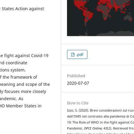
States Action against
.pdf
he fight against Covid-19
and coordinate
tions system.
Published
 of the framework of
2020-07-07
 meaning and scope of the
dy focuses more closely
pandemic. As
How to Cite
WHO Member States in
Izzo, S. (2020). Brevi considerazioni sul ruo
dell’OMS nel contrasto alla pandemia di Co
19: The Role of WHO in the fight against C
Pandemic.
DPCE Online
,
43
(2). Retrieved fr