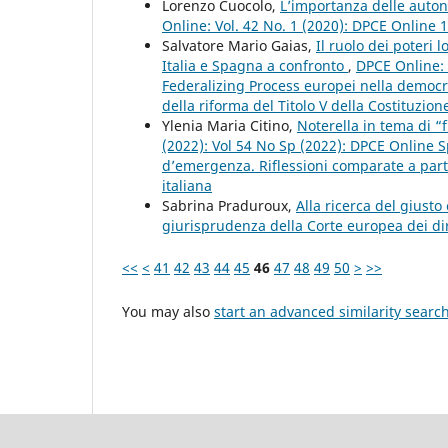
Lorenzo Cuocolo,
L’importanza delle autono
Online: Vol. 42 No. 1 (2020): DPCE Online 
Salvatore Mario Gaias,
Il ruolo dei poteri l
Italia e Spagna a confronto
,
DPCE Online: 
Federalizing Process europei nella democra
della riforma del Titolo V della Costituzione
Ylenia Maria Citino,
Noterella in tema di 
(2022): Vol 54 No Sp (2022): DPCE Online S
d’emergenza. Riflessioni comparate a partir
italiana
Sabrina Praduroux,
Alla ricerca del giusto 
giurisprudenza della Corte europea dei di
<<
<
41
42
43
44
45
46
47
48
49
50
>
>>
You may also
start an advanced similarity searc