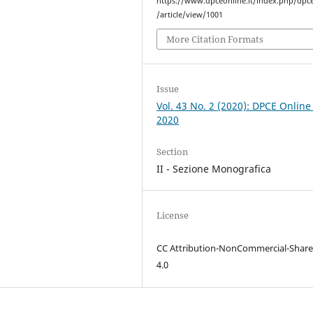
https://www.dpceonline.it/index.php/dpc
/article/view/1001
More Citation Formats
Issue
Vol. 43 No. 2 (2020): DPCE Online
2020
Section
II - Sezione Monografica
License
CC Attribution-NonCommercial-Share
4.0