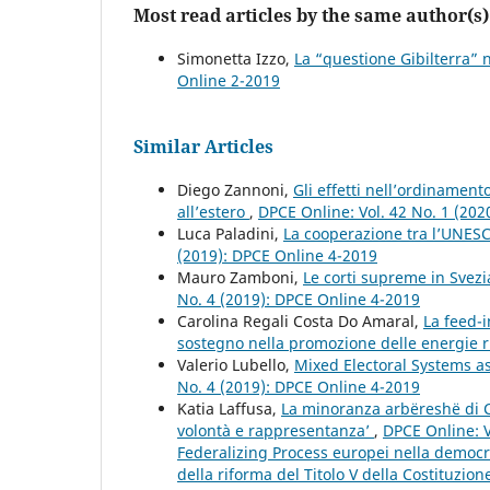
Most read articles by the same author(s)
Simonetta Izzo,
La “questione Gibilterra” n
Online 2-2019
Similar Articles
Diego Zannoni,
Gli effetti nell’ordinament
all’estero
,
DPCE Online: Vol. 42 No. 1 (202
Luca Paladini,
La cooperazione tra l’UNESCO
(2019): DPCE Online 4-2019
Mauro Zamboni,
Le corti supreme in Svezi
No. 4 (2019): DPCE Online 4-2019
Carolina Regali Costa Do Amaral,
La feed-i
sostegno nella promozione delle energie r
Valerio Lubello,
Mixed Electoral Systems as
No. 4 (2019): DPCE Online 4-2019
Katia Laffusa,
La minoranza arbëreshë di Ca
volontà e rappresentanza’
,
DPCE Online: V
Federalizing Process europei nella democra
della riforma del Titolo V della Costituzione