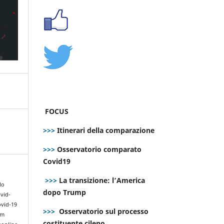
FOCUS
>>>
Itinerari della comparazione
>>>
Osservatorio comparato
Covid19
>>>
La transizione: l’America
lo
dopo Trump
vid-
ovid-19
>>>
Osservatorio sul processo
om
costituente cileno