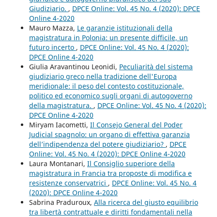
Giudiziario.
,
DPCE Online: Vol. 45 No. 4 (2020): DPCE
Online 4-2020
Mauro Mazza,
Le garanzie istituzionali della
magistratura in Polonia: un presente difficile, un
futuro incerto
,
DPCE Online: Vol. 45 No. 4 (2020):
DPCE Online 4-2020
Giulia Aravantinou Leonidi,
Peculiarità del sistema
giudiziario greco nella tradizione dell'Europa
meridionale: il peso del contesto costituzionale,
politico ed economico sugli organi di autogoverno
della magistratura.
,
DPCE Online: Vol. 45 No. 4 (2020):
DPCE Online 4-2020
Miryam Iacometti,
Il Consejo General del Poder
Judicial spagnolo: un organo di effettiva garanzia
dell’indipendenza del potere giudiziario?
,
DPCE
Online: Vol. 45 No. 4 (2020): DPCE Online 4-2020
Laura Montanari,
Il Consiglio superiore della
magistratura in Francia tra proposte di modifica e
resistenze conservatrici
,
DPCE Online: Vol. 45 No. 4
(2020): DPCE Online 4-2020
Sabrina Praduroux,
Alla ricerca del giusto equilibrio
tra libertà contrattuale e diritti fondamentali nella