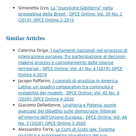
Simonetta Izzo,
La “questione Gibilterra” nella
prospettiva della Brexit
,
DPCE Online: Vol. 39 No. 2
(2019): DPCE Online 2-2019
Similar Articles
Caterina Drigo,
I parlamenti nazionali nel processo di
integrazione europea, fra partecipazione al decision-
making process e coinvolgimento delle istanze
territoriali
,
DPCE Online: Vol. 41 No. 4 (2019): DPCE
Online 4-2019
Jacopo Paffarini,
I consigli di giustizia in America
Latina: un quadro comparativo tra continuità e
instabilità dei modelli
,
DPCE Online: Vol. 45 No. 4
(2020): DPCE Online 4-2020
Giacomo Delledonne,
Ungheria e Polonia: punte
avanzate del dibattito sulle democrazie illiberali
all’interno dell’Unione Europea
,
DPCE Online: Vol. 44
No. 3 (2020): DPCE Online 3-2020
Alessandro Torre,
Le Corti di Scots law. Sistema
giuridico e autogoverno pluralistico del suo